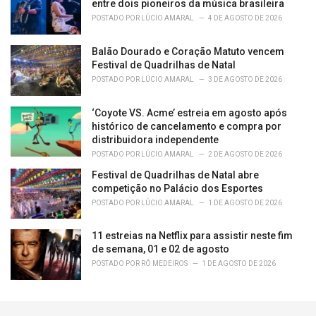
entre dois pioneiros da música brasileira
POSTADO POR
LÚCIO AMARAL
4 DE AGOSTO DE 2026
Balão Dourado e Coração Matuto vencem
Festival de Quadrilhas de Natal
POSTADO POR
LÚCIO AMARAL
3 DE AGOSTO DE 2026
‘Coyote VS. Acme’ estreia em agosto após
histórico de cancelamento e compra por
distribuidora independente
POSTADO POR
LÚCIO AMARAL
2 DE AGOSTO DE 2026
Festival de Quadrilhas de Natal abre
competição no Palácio dos Esportes
POSTADO POR
LÚCIO AMARAL
1 DE AGOSTO DE 2026
11 estreias na Netflix para assistir neste fim
de semana, 01 e 02 de agosto
POSTADO POR
RÔ MEDEIROS
1 DE AGOSTO DE 2026