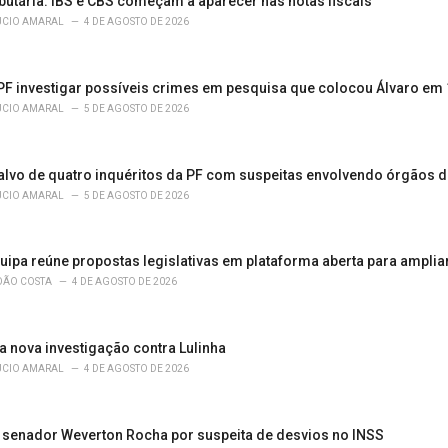
butária: IBS e CBS começam a aparecer nas notas fiscais
ÚCIO AMARAL
4 DE AGOSTO DE 2026
F investigar possíveis crimes em pesquisa que colocou Álvaro em 
ÚCIO AMARAL
5 DE AGOSTO DE 2026
a alvo de quatro inquéritos da PF com suspeitas envolvendo órgãos 
ÚCIO AMARAL
5 DE AGOSTO DE 2026
Guipa reúne propostas legislativas em plataforma aberta para amplia
OÃO COSTA
4 DE AGOSTO DE 2026
a nova investigação contra Lulinha
ÚCIO AMARAL
4 DE AGOSTO DE 2026
a senador Weverton Rocha por suspeita de desvios no INSS