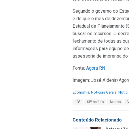
Segundo o governo do Estado
é de que o mês de dezembro 
Estadual de Planejamento (S
buscar os recursos. O secr
fechamento de todas as ques
informações para equipe de 
assessoria de imprensa do 
Fonte:
Agora RN
Imagem: José Aldenir/Agor
C
Economia
,
Notícias Gerais
,
Notíci
a
T
13º
13º salário
Atraso
G
t
a
e
g
g
s
o
Conteúdo Relacionado
:
r
i