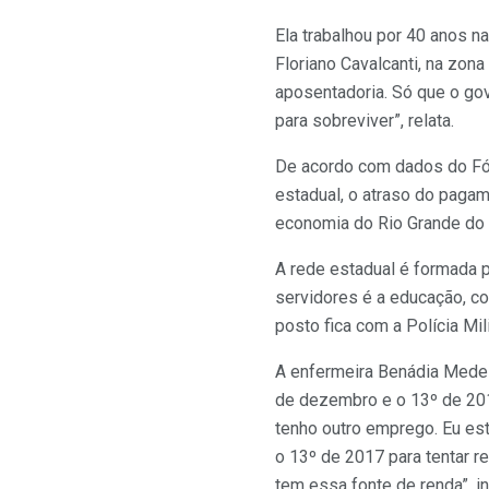
Ela trabalhou por 40 anos n
Floriano Cavalcanti, na zona
aposentadoria. Só que o go
para sobreviver”, relata.
De acordo com dados do Fór
estadual, o atraso do pagame
economia do Rio Grande do 
A rede estadual é formada p
servidores é a educação, co
posto fica com a Polícia Mil
A enfermeira Benádia Medei
de dezembro e o 13º de 2018
tenho outro emprego. Eu est
o 13º de 2017 para tentar r
tem essa fonte de renda”, in