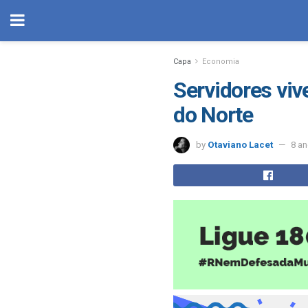
Capa
Economia
Servidores viv
do Norte
by
Otaviano Lacet
8 a