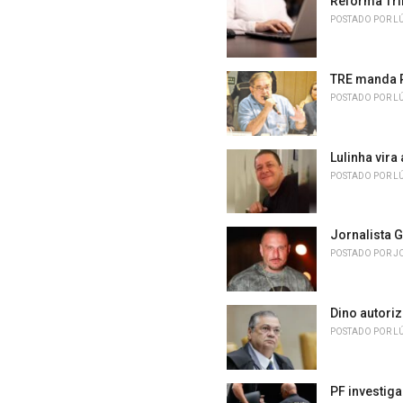
Reforma Tri
e
POSTADO POR
L
s
:
TRE manda P
POSTADO POR
L
Lulinha vir
POSTADO POR
L
Jornalista 
POSTADO POR
J
Dino autoriz
POSTADO POR
L
PF investig