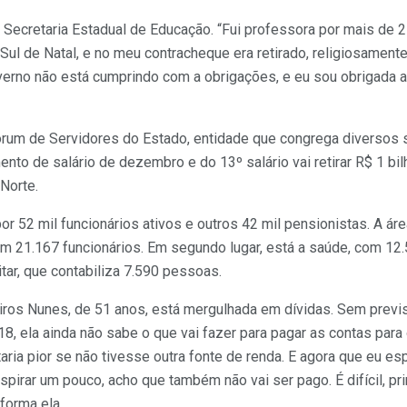
a Secretaria Estadual de Educação. “Fui professora por mais de 
 Sul de Natal, e no meu contracheque era retirado, religiosamente
verno não está cumprindo com a obrigações, e eu sou obrigada a
um de Servidores do Estado, entidade que congrega diversos s
nto de salário de dezembro e do 13º salário vai retirar R$ 1 bil
Norte.
or 52 mil funcionários ativos e outros 42 mil pensionistas. A á
m 21.167 funcionários. Em segundo lugar, está a saúde, com 12.5
itar, que contabiliza 7.590 pessoas.
ros Nunes, de 51 anos, está mergulhada em dívidas. Sem previs
, ela ainda não sabe o que vai fazer para pagar as contas para o
aria pior se não tivesse outra fonte de renda. E agora que eu es
espirar um pouco, acho que também não vai ser pago. É difícil, p
forma ela.