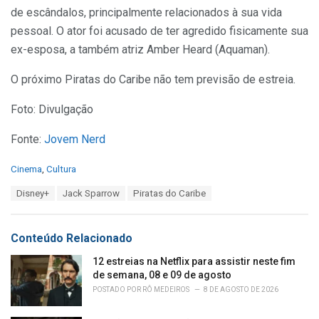
de escândalos, principalmente relacionados à sua vida
pessoal. O ator foi acusado de ter agredido fisicamente sua
ex-esposa, a também atriz Amber Heard (Aquaman).
O próximo Piratas do Caribe não tem previsão de estreia.
Foto: Divulgação
Fonte:
Jovem Nerd
C
Cinema
,
Cultura
a
T
Disney+
Jack Sparrow
Piratas do Caribe
t
a
e
g
g
s
o
Conteúdo Relacionado
:
r
i
12 estreias na Netflix para assistir neste fim
e
de semana, 08 e 09 de agosto
s
POSTADO POR
RÔ MEDEIROS
8 DE AGOSTO DE 2026
: