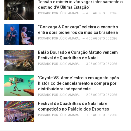
Tensão e mistério vão vagar intensamente o
destino d’A Última Estação’
POSTADO POR
LÚCIO AMARAL
4 DE AGOSTO DE 2026
“Gonzaga & Gonzaga” celebra o encontro
entre dois pioneiros da música brasileira
POSTADO POR
LÚCIO AMARAL
4 DE AGOSTO DE 2026
Balão Dourado e Coração Matuto vencem
Festival de Quadrilhas de Natal
POSTADO POR
LÚCIO AMARAL
3 DE AGOSTO DE 2026
‘Coyote VS. Acme’ estreia em agosto após
histórico de cancelamento e compra por
distribuidora independente
POSTADO POR
LÚCIO AMARAL
2 DE AGOSTO DE 2026
Festival de Quadrilhas de Natal abre
competição no Palácio dos Esportes
POSTADO POR
LÚCIO AMARAL
1 DE AGOSTO DE 2026