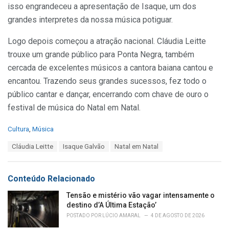
isso engrandeceu a apresentação de Isaque, um dos
grandes interpretes da nossa música potiguar.
Logo depois começou a atração nacional. Cláudia Leitte
trouxe um grande público para Ponta Negra, também
cercada de excelentes músicos a cantora baiana cantou e
encantou. Trazendo seus grandes sucessos, fez todo o
público cantar e dançar, encerrando com chave de ouro o
festival de música do Natal em Natal.
C
Cultura
,
Música
a
T
Cláudia Leitte
Isaque Galvão
Natal em Natal
t
a
e
g
g
s
o
Conteúdo Relacionado
:
r
i
Tensão e mistério vão vagar intensamente o
e
destino d’A Última Estação’
s
POSTADO POR
LÚCIO AMARAL
4 DE AGOSTO DE 2026
: