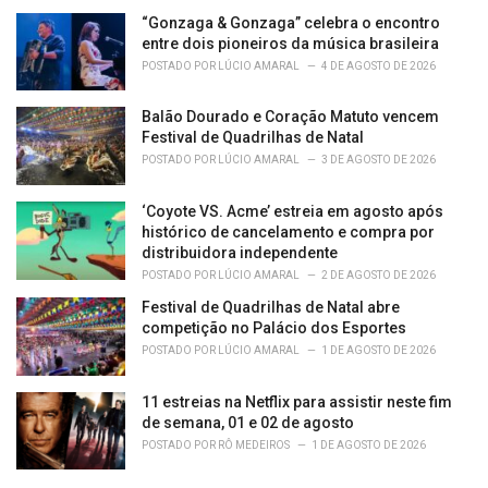
“Gonzaga & Gonzaga” celebra o encontro
entre dois pioneiros da música brasileira
POSTADO POR
LÚCIO AMARAL
4 DE AGOSTO DE 2026
Balão Dourado e Coração Matuto vencem
Festival de Quadrilhas de Natal
POSTADO POR
LÚCIO AMARAL
3 DE AGOSTO DE 2026
‘Coyote VS. Acme’ estreia em agosto após
histórico de cancelamento e compra por
distribuidora independente
POSTADO POR
LÚCIO AMARAL
2 DE AGOSTO DE 2026
Festival de Quadrilhas de Natal abre
competição no Palácio dos Esportes
POSTADO POR
LÚCIO AMARAL
1 DE AGOSTO DE 2026
11 estreias na Netflix para assistir neste fim
de semana, 01 e 02 de agosto
POSTADO POR
RÔ MEDEIROS
1 DE AGOSTO DE 2026