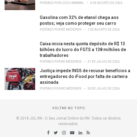
POSTADO POR
LÚCIO AMARAL
4 DE AGOSTO DE 2026
Gasolina com 32% de etanol chega aos
postos; veja como proteger seu carro
POSTADO POR
RÔ MEDEIROS
1 DE AGOSTO DE 2026
Caixa inicia nesta quinta depósito de R$ 13
bilhões do lucro do FGTS a 138 milhões de
trabalhadores
POSTADO POR
RÔ MEDEIROS
31 DE JULHO DE 2026
Justiça impede INSS de recusar benefícios a
entregadores do iFood por falta de carteira
assinada
POSTADO POR
RÔ MEDEIROS
30 DE JULHO DE 2026
VOLTAR AO TOPO
© 2018 JOL RN - O Seu Jornal Online do RN. Todos os direitos
reservados.