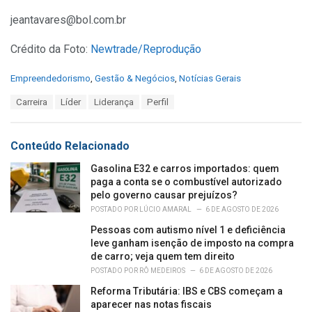
jeantavares@bol.com.br
Crédito da Foto:
Newtrade/Reprodução
C
Empreendedorismo
,
Gestão & Negócios
,
Notícias Gerais
a
T
Carreira
Líder
Liderança
Perfil
t
a
e
g
g
s
o
Conteúdo Relacionado
:
r
i
Gasolina E32 e carros importados: quem
e
paga a conta se o combustível autorizado
s
pelo governo causar prejuízos?
:
POSTADO POR
LÚCIO AMARAL
6 DE AGOSTO DE 2026
Pessoas com autismo nível 1 e deficiência
leve ganham isenção de imposto na compra
de carro; veja quem tem direito
POSTADO POR
RÔ MEDEIROS
6 DE AGOSTO DE 2026
Reforma Tributária: IBS e CBS começam a
aparecer nas notas fiscais