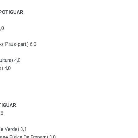
POTIGUAR
,0
s Paus-part.) 6,0
ltura) 4,0
) 4,0
TIGUAR
,6
le Verde) 3,1
ase Física Da Emparn) 3,0