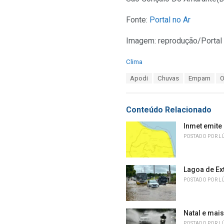
Fonte:
Portal no Ar
Imagem: reprodução/Portal 
C
Clima
a
T
Apodi
Chuvas
Emparn
O
t
a
e
g
g
s
o
Conteúdo Relacionado
:
r
i
Inmet emite 
e
POSTADO POR
L
s
:
Lagoa de Ex
POSTADO POR
L
Natal e mais
POSTADO POR
L