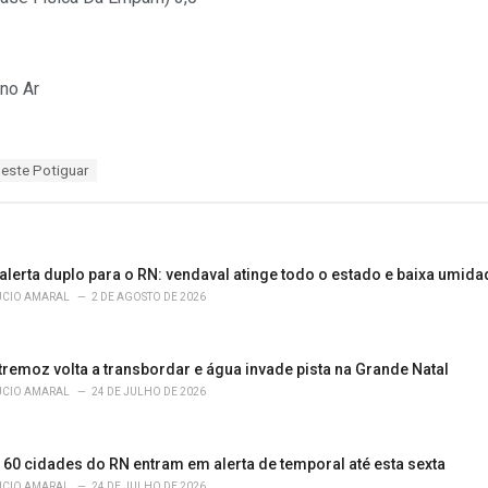
no Ar
este Potiguar
alerta duplo para o RN: vendaval atinge todo o estado e baixa umidad
ÚCIO AMARAL
2 DE AGOSTO DE 2026
tremoz volta a transbordar e água invade pista na Grande Natal
ÚCIO AMARAL
24 DE JULHO DE 2026
 60 cidades do RN entram em alerta de temporal até esta sexta
ÚCIO AMARAL
24 DE JULHO DE 2026