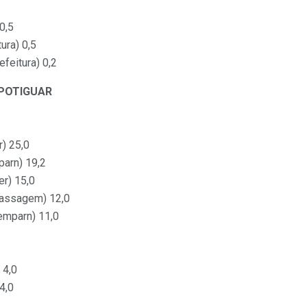
0,5
ura) 0,5
feitura) 0,2
POTIGUAR
) 25,0
parn) 19,2
er) 15,0
passagem) 12,0
mparn) 11,0
 4,0
4,0