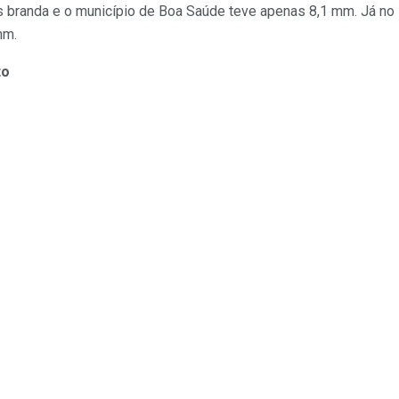
s branda e o município de Boa Saúde teve apenas 8,1 mm. Já no 
mm.
to