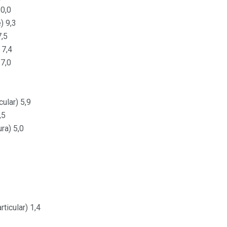
10,0
) 9,3
7,5
 7,4
 7,0
ular) 5,9
,5
ra) 5,0
ticular) 1,4