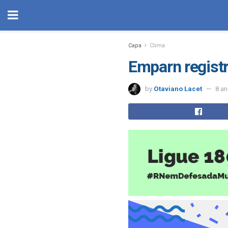
Capa
Clima
Emparn regist
by
Otaviano Lacet
8 a