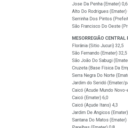
Jose Da Penha (Emater) 0,6
Alto Do Rodrigues (Emater) 
Serrinha Dos Pintos (Prefeit
São Francisco Do Oeste (Pre
MESORREGIÃO CENTRAL 
Florânia (Sitio Jucuri) 32,5
São Fernando (Emater) 32,5
São João Do Sabugi (Emater
Cruzeta (Base Física Da Em
Serra Negra Do Norte (Emat
Jardim do Seridó (Emater/
Caicó (Acude Mundo Novo-e
Caicó (Emater) 6,0
Caicó (Açude Itans) 4,3
Jardim De Angicos (Emater)
Santana Do Matos (Emater) 
Parelhas (Emater) 0,8