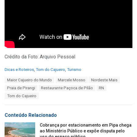
Crédito da Foto: Arquivo Pessoal
C
Dicas e Roteiros
,
Tom do Cajueiro
,
Turismo
a
T
Maior Cajueiro do Mundo
Marcele Mosso
Nordeste Mais
t
a
e
Praia de Pirangi
Restaurante Paçoca de Pilão
RN
g
g
s
Tom do Cajueiro
o
:
r
i
e
Conteúdo Relacionado
s
:
Cobrança por estacionamento em Pipa chega
ao Ministério Público e expõe disputa pelo
uso do espaço público