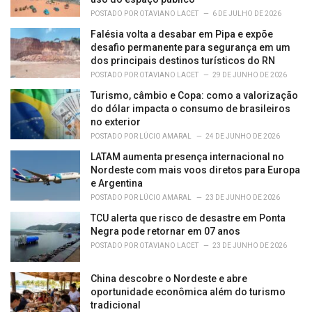
POSTADO POR
OTAVIANO LACET
6 DE JULHO DE 2026
Falésia volta a desabar em Pipa e expõe
desafio permanente para segurança em um
dos principais destinos turísticos do RN
POSTADO POR
OTAVIANO LACET
29 DE JUNHO DE 2026
Turismo, câmbio e Copa: como a valorização
do dólar impacta o consumo de brasileiros
no exterior
POSTADO POR
LÚCIO AMARAL
24 DE JUNHO DE 2026
LATAM aumenta presença internacional no
Nordeste com mais voos diretos para Europa
e Argentina
POSTADO POR
LÚCIO AMARAL
23 DE JUNHO DE 2026
TCU alerta que risco de desastre em Ponta
Negra pode retornar em 07 anos
POSTADO POR
OTAVIANO LACET
23 DE JUNHO DE 2026
China descobre o Nordeste e abre
oportunidade econômica além do turismo
tradicional