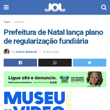
Capa
Cidades
Prefeitura de Natal lança plano
de regularização fundiária
by
Lúcio Amaral
8 anos ago