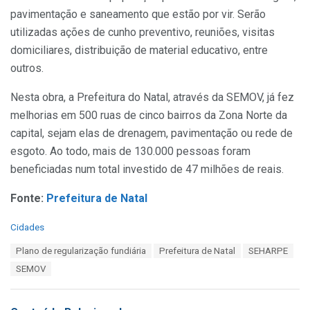
pavimentação e saneamento que estão por vir. Serão
utilizadas ações de cunho preventivo, reuniões, visitas
domiciliares, distribuição de material educativo, entre
outros.
Nesta obra, a Prefeitura do Natal, através da SEMOV, já fez
melhorias em 500 ruas de cinco bairros da Zona Norte da
capital, sejam elas de drenagem, pavimentação ou rede de
esgoto. Ao todo, mais de 130.000 pessoas foram
beneficiadas num total investido de 47 milhões de reais.
Fonte:
Prefeitura de Natal
C
Cidades
a
T
Plano de regularização fundiária
Prefeitura de Natal
SEHARPE
t
a
e
SEMOV
g
g
s
o
:
r