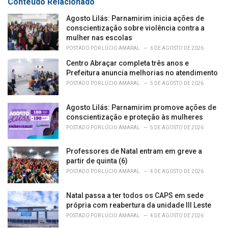
Conteúdo Relacionado
i
e
Agosto Lilás: Parnamirim inicia ações de
s
conscientização sobre violência contra a
:
mulher nas escolas
POSTADO POR
LÚCIO AMARAL
6 DE AGOSTO DE 2026
Centro Abraçar completa três anos e
Prefeitura anuncia melhorias no atendimento
POSTADO POR
LÚCIO AMARAL
5 DE AGOSTO DE 2026
Agosto Lilás: Parnamirim promove ações de
conscientização e proteção às mulheres
POSTADO POR
LÚCIO AMARAL
5 DE AGOSTO DE 2026
Professores de Natal entram em greve a
partir de quinta (6)
POSTADO POR
LÚCIO AMARAL
4 DE AGOSTO DE 2026
Natal passa a ter todos os CAPS em sede
própria com reabertura da unidade III Leste
POSTADO POR
LÚCIO AMARAL
4 DE AGOSTO DE 2026