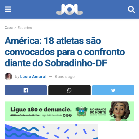
Capa
Esportes
América: 18 atletas são
convocados para o confronto
diante do Sobradinho-DF
by
Lúcio Amaral
8 anos ago