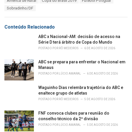
América de Natal
Copa do Brasil 2019
Futebol Potiguar
t
a
e
Sobradinho/DF
g
g
s
o
:
r
Conteúdo Relacionado
i
e
ABC x Nacional-AM: decisão de acesso na
s
Série D terá árbitro de Copa do Mundo
:
POSTADO POR
RÔ MEDEIROS
6 DE AGOSTO DE 2026
ABC se prepara para enfrentar o Nacional em
Manaus
POSTADO POR
LÚCIO AMARAL
6 DE AGOSTO DE 2026
Waguinho Dias relembra trajetória do ABC e
enaltece grupo de atletas
POSTADO POR
RÔ MEDEIROS
5 DE AGOSTO DE 2026
FNF convoca clubes para reunião do
conselho técnico da 2ª divisão
POSTADO POR
LÚCIO AMARAL
5 DE AGOSTO DE 2026