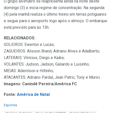
O grupo alvirrubro se reapresenta ainda na noite deste
domingo (3) e inicia regime de concentração. Na segunda
(4) pela manhã realiza o último treino em terras potiguares
e segue para o aeroporto logo após o almoço. O embarque
está previsto para às 15h.
RELACIONADOS:
GOLEIROS: Ewerton e Lucas;
ZAGUEIROS: Alisson Brand, Adriano Alves e Adalberto;
LATERAIS: Vinícius, Diego e Kaike;
VOLANTES: Judson, Jadson, Galiardo e Luisinho;
MEIAS: Adenilson e Hiltinho;
ATACANTES: Adriano Pardal, Jean Patric, Tony e Murici.
Imagens: Canindé Pereira/América FC
Fonte:
América de Natal
C
Esportes
a
T