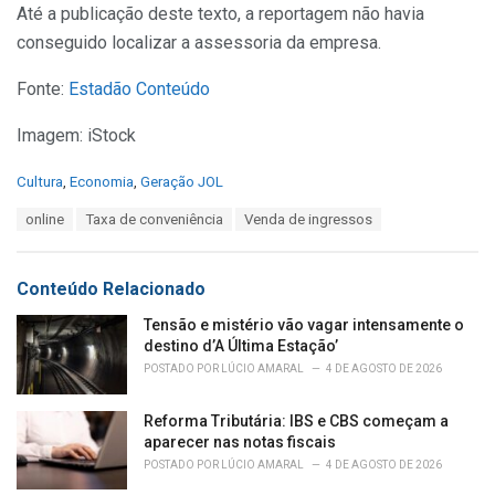
Até a publicação deste texto, a reportagem não havia
conseguido localizar a assessoria da empresa.
Fonte:
Estadão Conteúdo
Imagem: iStock
C
Cultura
,
Economia
,
Geração JOL
a
T
online
Taxa de conveniência
Venda de ingressos
t
a
e
g
g
s
o
Conteúdo Relacionado
:
r
i
Tensão e mistério vão vagar intensamente o
e
destino d’A Última Estação’
s
POSTADO POR
LÚCIO AMARAL
4 DE AGOSTO DE 2026
:
Reforma Tributária: IBS e CBS começam a
aparecer nas notas fiscais
POSTADO POR
LÚCIO AMARAL
4 DE AGOSTO DE 2026