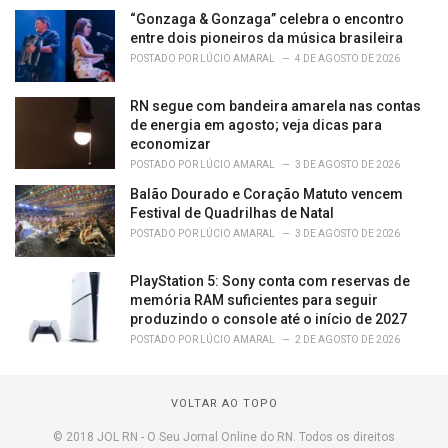
“Gonzaga & Gonzaga” celebra o encontro
entre dois pioneiros da música brasileira
POSTADO POR
LÚCIO AMARAL
4 DE AGOSTO DE 2026
RN segue com bandeira amarela nas contas
de energia em agosto; veja dicas para
economizar
POSTADO POR
LÚCIO AMARAL
3 DE AGOSTO DE 2026
Balão Dourado e Coração Matuto vencem
Festival de Quadrilhas de Natal
POSTADO POR
LÚCIO AMARAL
3 DE AGOSTO DE 2026
PlayStation 5: Sony conta com reservas de
memória RAM suficientes para seguir
produzindo o console até o início de 2027
POSTADO POR
LÚCIO AMARAL
2 DE AGOSTO DE 2026
VOLTAR AO TOPO
© 2018 JOL RN - O Seu Jornal Online do RN. Todos os direitos