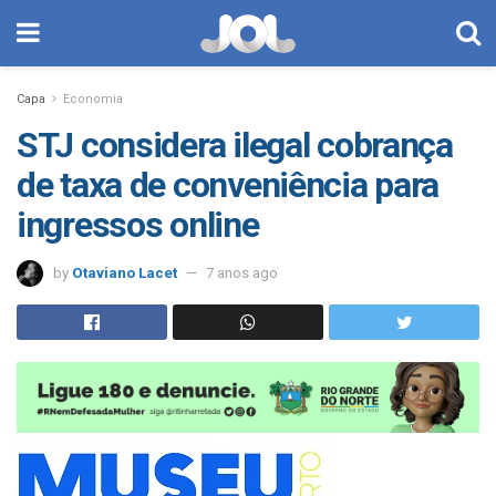
Capa
Economia
STJ considera ilegal cobrança
de taxa de conveniência para
ingressos online
by
Otaviano Lacet
7 anos ago