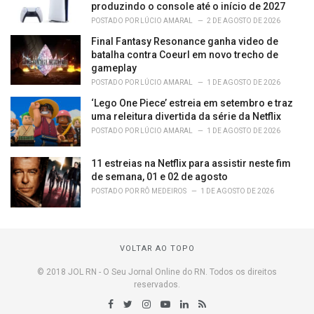
produzindo o console até o início de 2027
POSTADO POR
LÚCIO AMARAL
2 DE AGOSTO DE 2026
Final Fantasy Resonance ganha video de
batalha contra Coeurl em novo trecho de
gameplay
POSTADO POR
LÚCIO AMARAL
1 DE AGOSTO DE 2026
‘Lego One Piece’ estreia em setembro e traz
uma releitura divertida da série da Netflix
POSTADO POR
LÚCIO AMARAL
1 DE AGOSTO DE 2026
11 estreias na Netflix para assistir neste fim
de semana, 01 e 02 de agosto
POSTADO POR
RÔ MEDEIROS
1 DE AGOSTO DE 2026
VOLTAR AO TOPO
© 2018 JOL RN - O Seu Jornal Online do RN. Todos os direitos
reservados.