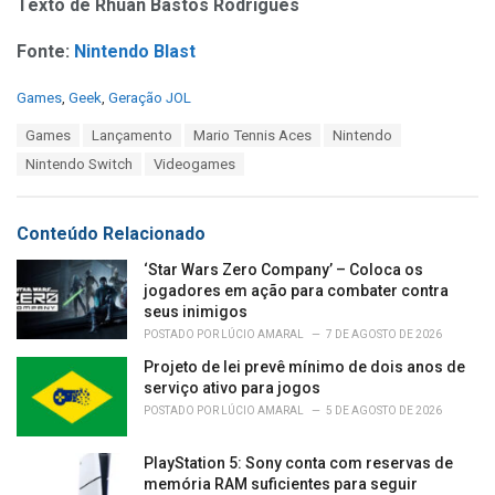
Texto de Rhuan Bastos Rodrigues
Fonte:
Nintendo Blast
C
Games
,
Geek
,
Geração JOL
a
T
Games
Lançamento
Mario Tennis Aces
Nintendo
t
a
e
Nintendo Switch
Videogames
g
g
s
o
:
r
Conteúdo Relacionado
i
e
‘Star Wars Zero Company’ – Coloca os
s
jogadores em ação para combater contra
:
seus inimigos
POSTADO POR
LÚCIO AMARAL
7 DE AGOSTO DE 2026
Projeto de lei prevê mínimo de dois anos de
serviço ativo para jogos
POSTADO POR
LÚCIO AMARAL
5 DE AGOSTO DE 2026
PlayStation 5: Sony conta com reservas de
memória RAM suficientes para seguir