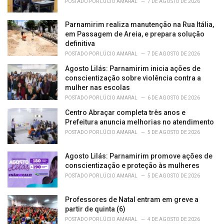
POSTADO POR
LÚCIO AMARAL
7 DE AGOSTO DE 2026
Parnamirim realiza manutenção na Rua Itália,
em Passagem de Areia, e prepara solução
definitiva
POSTADO POR
LÚCIO AMARAL
7 DE AGOSTO DE 2026
Agosto Lilás: Parnamirim inicia ações de
conscientização sobre violência contra a
mulher nas escolas
POSTADO POR
LÚCIO AMARAL
6 DE AGOSTO DE 2026
Centro Abraçar completa três anos e
Prefeitura anuncia melhorias no atendimento
POSTADO POR
LÚCIO AMARAL
5 DE AGOSTO DE 2026
Agosto Lilás: Parnamirim promove ações de
conscientização e proteção às mulheres
POSTADO POR
LÚCIO AMARAL
5 DE AGOSTO DE 2026
Professores de Natal entram em greve a
partir de quinta (6)
POSTADO POR
LÚCIO AMARAL
4 DE AGOSTO DE 2026