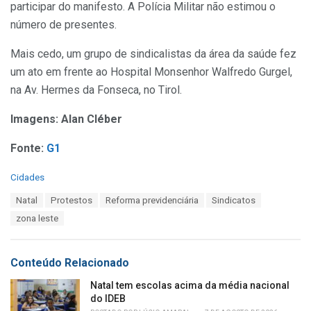
participar do manifesto. A Polícia Militar não estimou o
número de presentes.
Mais cedo, um grupo de sindicalistas da área da saúde fez
um ato em frente ao Hospital Monsenhor Walfredo Gurgel,
na Av. Hermes da Fonseca, no Tirol.
Imagens: Alan Cléber
Fonte:
G1
C
Cidades
a
T
Natal
Protestos
Reforma previdenciária
Sindicatos
t
a
e
zona leste
g
g
s
o
:
r
Conteúdo Relacionado
i
e
Natal tem escolas acima da média nacional
s
do IDEB
: