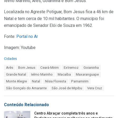
Ielmo Marinho, Arês, Goianinha e Bom Jesus.
Localizada no Agreste Potiguar, Bom Jesus fica a 46 km de
Natal e tem cerca de 10 mil habitantes. O município foi
emancipado de Senador Elói de Souza em 1962.
Fonte:
Portal no Ar
Imagem: Youtube
C
Cidades
a
T
Arês
Bom Jesus
Ceará-Mirim
Extremoz
Goianinha
t
a
e
Grande Natal
Ielmo Marinho
Macaíba
Maxaranguape
g
g
s
Monte Alegre
Natal
Nísia Floresta
Parnamirim
o
:
r
São Gonçalo do Amarante
São José de Mipibu
Vera Cruz
i
e
s
Conteúdo Relacionado
:
Centro Abraçar completa três anos e