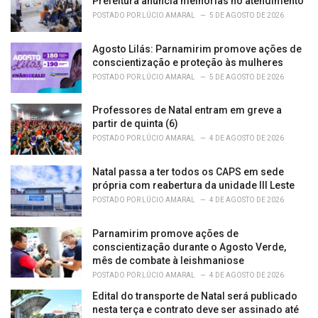
Prefeitura anuncia melhorias no atendimento
POSTADO POR
LÚCIO AMARAL
5 DE AGOSTO DE 2026
Agosto Lilás: Parnamirim promove ações de
conscientização e proteção às mulheres
POSTADO POR
LÚCIO AMARAL
5 DE AGOSTO DE 2026
Professores de Natal entram em greve a
partir de quinta (6)
POSTADO POR
LÚCIO AMARAL
4 DE AGOSTO DE 2026
Natal passa a ter todos os CAPS em sede
própria com reabertura da unidade III Leste
POSTADO POR
LÚCIO AMARAL
4 DE AGOSTO DE 2026
Parnamirim promove ações de
conscientização durante o Agosto Verde,
mês de combate à leishmaniose
POSTADO POR
LÚCIO AMARAL
4 DE AGOSTO DE 2026
Edital do transporte de Natal será publicado
nesta terça e contrato deve ser assinado até