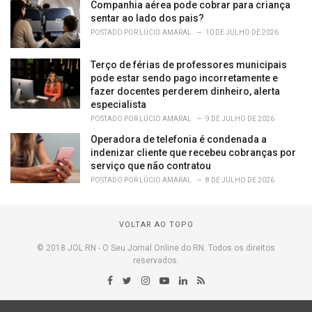
Companhia aérea pode cobrar para criança
sentar ao lado dos pais?
POSTADO POR
LÚCIO AMARAL
10 DE JULHO DE 2026
Terço de férias de professores municipais
pode estar sendo pago incorretamente e
fazer docentes perderem dinheiro, alerta
especialista
POSTADO POR
LÚCIO AMARAL
9 DE JULHO DE 2026
Operadora de telefonia é condenada a
indenizar cliente que recebeu cobranças por
serviço que não contratou
POSTADO POR
LÚCIO AMARAL
8 DE JULHO DE 2026
VOLTAR AO TOPO
© 2018 JOL RN - O Seu Jornal Online do RN. Todos os direitos
reservados.