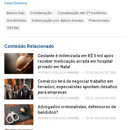
C
Seus Direitos
a
T
Banco Itaú
Condenação
Condenação em 2ª instância
t
a
e
Gordofobia
Indenização por danos morais
Preconceito
g
g
s
TRT-RN
o
:
r
i
e
Conteúdo Relacionado
s
:
Gestante é indenizada em R$ 5 mil após
receber medicação errada em hospital
privado em Natal
POSTADO POR
LÚCIO AMARAL
27 DE JULHO DE 2026
Comércio terá de negociar trabalho em
feriados; especialistas apontam desafios
para empresas
POSTADO POR
LÚCIO AMARAL
23 DE JULHO DE 2026
Advogados criminalistas, defensores de
bandidos?
POSTADO POR
LÚCIO AMARAL
15 DE JULHO DE 2026