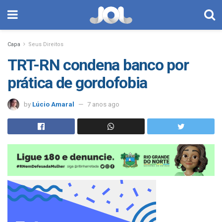
Capa
Seus Direitos
TRT-RN condena banco por
prática de gordofobia
by
Lúcio Amaral
7 anos ago