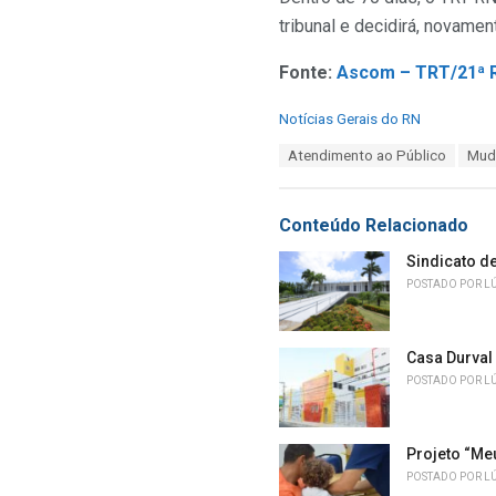
tribunal e decidirá, novame
Fonte:
Ascom – TRT/21ª 
C
Notícias Gerais do RN
a
T
Atendimento ao Público
Muda
t
a
e
g
g
s
o
Conteúdo Relacionado
:
r
i
Sindicato d
e
POSTADO POR
L
s
:
Casa Durval
POSTADO POR
L
Projeto “Me
POSTADO POR
L