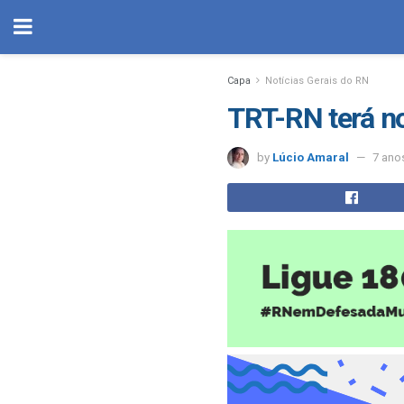
Capa
Notícias Gerais do RN
TRT-RN terá no
by
Lúcio Amaral
7 ano