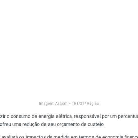
Imagem: Ascom – TRT/21ª Região
zir o consumo de energia elétrica, responsável por um percentual
ofreu uma redução de seu orçamento de custeio.
N avaliará os impactos da medida em termos de economia finance