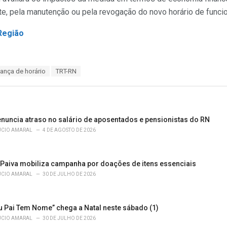
nte, pela manutenção ou pela revogação do novo horário de func
Região
nça de horário
TRT-RN
enuncia atraso no salário de aposentados e pensionistas do RN
ÚCIO AMARAL
4 DE AGOSTO DE 2026
 Paiva mobiliza campanha por doações de itens essenciais
ÚCIO AMARAL
30 DE JULHO DE 2026
u Pai Tem Nome” chega a Natal neste sábado (1)
ÚCIO AMARAL
30 DE JULHO DE 2026