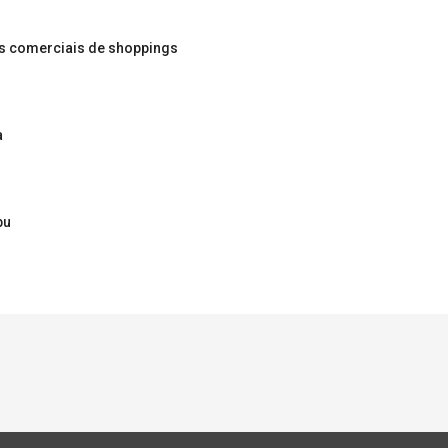
os comerciais de shoppings
a
bu