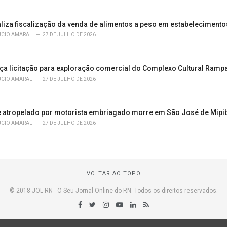
liza fiscalização da venda de alimentos a peso em estabeleciment
ÚCIO AMARAL
27 DE JULHO DE 2026
ça licitação para exploração comercial do Complexo Cultural Ramp
ÚCIO AMARAL
27 DE JULHO DE 2026
 atropelado por motorista embriagado morre em São José de Mipi
ÚCIO AMARAL
27 DE JULHO DE 2026
VOLTAR AO TOPO
© 2018 JOL RN - O Seu Jornal Online do RN. Todos os direitos reservados.