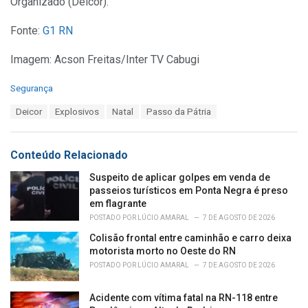
Organizado (Deicor).
Fonte:
G1 RN
Imagem: Acson Freitas/Inter TV Cabugi
C
Segurança
a
T
Deicor
Explosivos
Natal
Passo da Pátria
t
a
e
g
g
s
o
Conteúdo Relacionado
:
r
i
Suspeito de aplicar golpes em venda de
e
passeios turísticos em Ponta Negra é preso
s
em flagrante
:
POSTADO POR
LÚCIO AMARAL
7 DE AGOSTO DE 2026
Colisão frontal entre caminhão e carro deixa
motorista morto no Oeste do RN
POSTADO POR
LÚCIO AMARAL
7 DE AGOSTO DE 2026
Acidente com vítima fatal na RN-118 entre