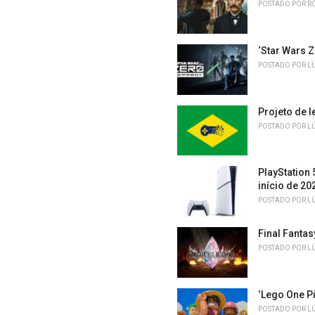
POSTADO POR
R
s
:
‘Star Wars 
POSTADO POR
L
Projeto de l
POSTADO POR
L
PlayStation
início de 20
POSTADO POR
L
Final Fanta
POSTADO POR
L
‘Lego One Pi
POSTADO POR
L