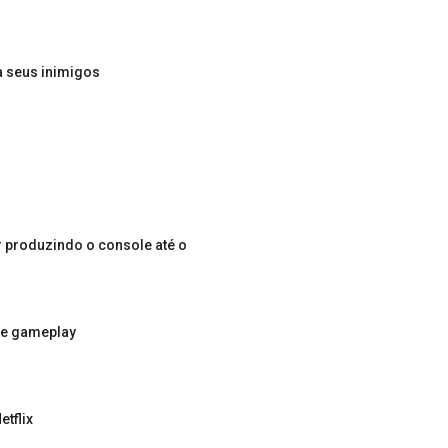
a seus inimigos
r produzindo o console até o
de gameplay
etflix