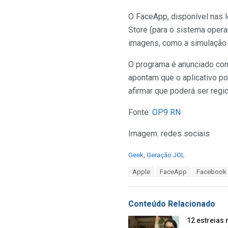
O FaceApp, disponível nas l
Store (para o sistema operac
imagens, como a simulação
O programa é anunciado como
apontam que o aplicativo pod
afirmar que poderá ser regid
Fonte:
OP9 RN
Imagem: redes sociais
C
Geek
,
Geração JOL
a
T
Apple
FaceApp
Facebook
t
a
e
g
g
s
o
Conteúdo Relacionado
:
r
i
12 estreias 
e