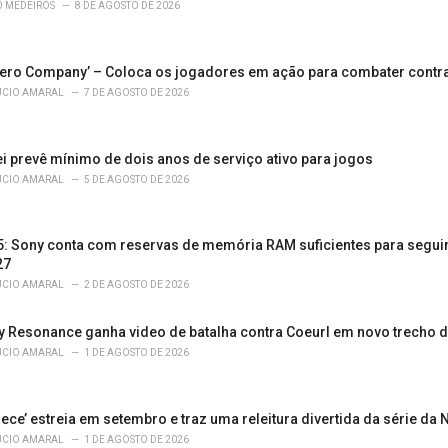
Ô MEDEIROS
8 DE AGOSTO DE 2026
Zero Company’ – Coloca os jogadores em ação para combater contr
ÚCIO AMARAL
7 DE AGOSTO DE 2026
ei prevê mínimo de dois anos de serviço ativo para jogos
ÚCIO AMARAL
5 DE AGOSTO DE 2026
 5: Sony conta com reservas de memória RAM suficientes para segui
27
ÚCIO AMARAL
2 DE AGOSTO DE 2026
sy Resonance ganha video de batalha contra Coeurl em novo trecho 
ÚCIO AMARAL
1 DE AGOSTO DE 2026
ece’ estreia em setembro e traz uma releitura divertida da série da N
ÚCIO AMARAL
1 DE AGOSTO DE 2026