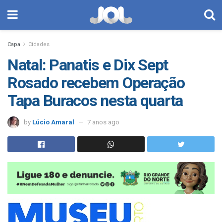
Capa
Cidades
Natal: Panatis e Dix Sept
Rosado recebem Operação
Tapa Buracos nesta quarta
by
Lúcio Amaral
7 anos ago