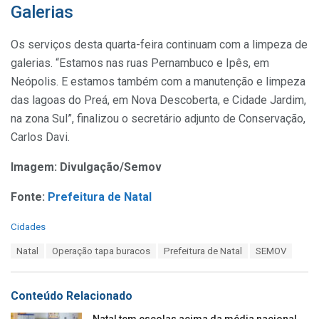
Galerias
Os serviços desta quarta-feira continuam com a limpeza de
galerias. “Estamos nas ruas Pernambuco e Ipês, em
Neópolis. E estamos também com a manutenção e limpeza
das lagoas do Preá, em Nova Descoberta, e Cidade Jardim,
na zona Sul”, finalizou o secretário adjunto de Conservação,
Carlos Davi.
Imagem: Divulgação/Semov
Fonte:
Prefeitura de Natal
C
Cidades
a
T
Natal
Operação tapa buracos
Prefeitura de Natal
SEMOV
t
a
e
g
g
s
o
Conteúdo Relacionado
:
r
i
Natal tem escolas acima da média nacional