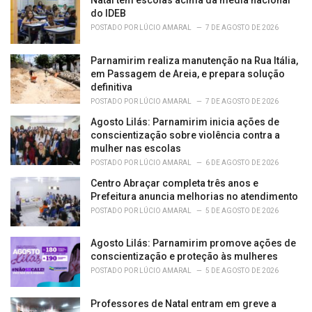
e
do IDEB
s
POSTADO POR
LÚCIO AMARAL
7 DE AGOSTO DE 2026
:
Parnamirim realiza manutenção na Rua Itália,
em Passagem de Areia, e prepara solução
definitiva
POSTADO POR
LÚCIO AMARAL
7 DE AGOSTO DE 2026
Agosto Lilás: Parnamirim inicia ações de
conscientização sobre violência contra a
mulher nas escolas
POSTADO POR
LÚCIO AMARAL
6 DE AGOSTO DE 2026
Centro Abraçar completa três anos e
Prefeitura anuncia melhorias no atendimento
POSTADO POR
LÚCIO AMARAL
5 DE AGOSTO DE 2026
Agosto Lilás: Parnamirim promove ações de
conscientização e proteção às mulheres
POSTADO POR
LÚCIO AMARAL
5 DE AGOSTO DE 2026
Professores de Natal entram em greve a