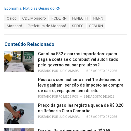
C
Economia
,
Notícias Gerais do RN
a
T
Caicó
CDL Mossoró
FCDL RN
FENECITI
FIERN
t
a
e
Mossoró
Prefeitura de Mossoró
SEDEC
SESI-RN
g
g
s
o
:
r
Conteúdo Relacionado
i
e
Gasolina E32 e carros importados: quem
s
paga a conta se o combustível autorizado
:
pelo governo causar prejuízos?
POSTADO POR
LÚCIO AMARAL
6 DE AGOSTO DE 2026
Pessoas com autismo nível 1 e deficiência
leve ganham isenção de imposto na compra
de carro; veja quem tem direito
POSTADO POR
RÔ MEDEIROS
6 DE AGOSTO DE 2026
Preço da gasolina registra queda de R$ 0,20
na Refinaria Clara Camarão
POSTADO POR
LÚCIO AMARAL
6 DE AGOSTO DE 2026
Dia dos Pais deve movimentar R$ 368