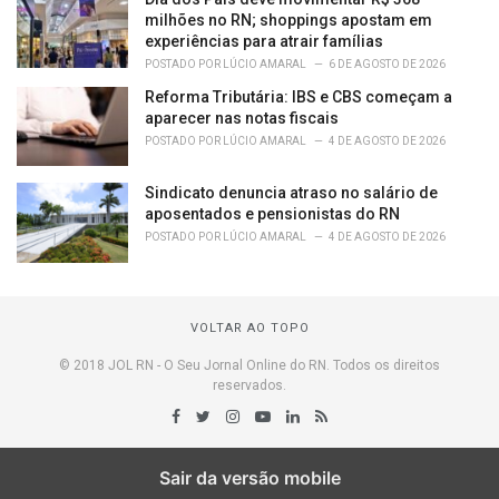
milhões no RN; shoppings apostam em
experiências para atrair famílias
POSTADO POR
LÚCIO AMARAL
6 DE AGOSTO DE 2026
Reforma Tributária: IBS e CBS começam a
aparecer nas notas fiscais
POSTADO POR
LÚCIO AMARAL
4 DE AGOSTO DE 2026
Sindicato denuncia atraso no salário de
aposentados e pensionistas do RN
POSTADO POR
LÚCIO AMARAL
4 DE AGOSTO DE 2026
VOLTAR AO TOPO
© 2018 JOL RN - O Seu Jornal Online do RN. Todos os direitos
reservados.
Sair da versão mobile