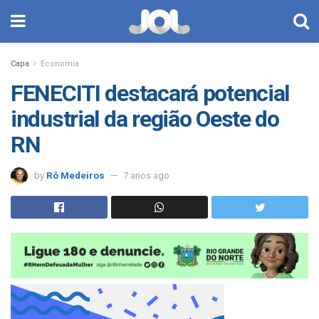
Capa
Economia
FENECITI destacará potencial
industrial da região Oeste do
RN
by
Rô Medeiros
7 anos ago