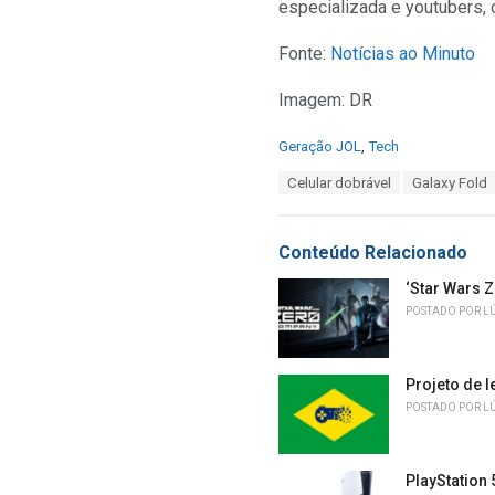
especializada e youtubers, 
Fonte:
Notícias ao Minuto
Imagem: DR
C
Geração JOL
,
Tech
a
T
Celular dobrável
Galaxy Fold
t
a
e
g
g
s
o
Conteúdo Relacionado
:
r
i
‘Star Wars 
e
POSTADO POR
L
s
:
Projeto de l
POSTADO POR
L
PlayStation