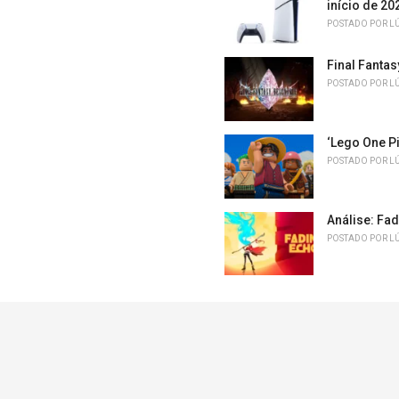
início de 20
POSTADO POR
L
Final Fanta
POSTADO POR
L
‘Lego One Pi
POSTADO POR
L
Análise: Fa
POSTADO POR
L