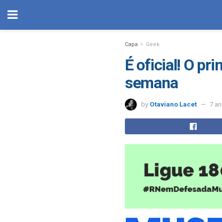
Capa
Geek
É oficial! O p
semana
by
Otaviano Lacet
7 a