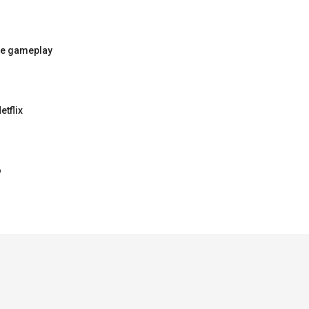
de gameplay
etflix
o