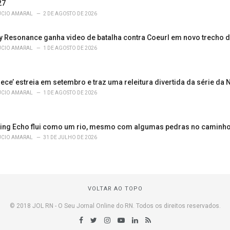
27
ÚCIO AMARAL
2 DE AGOSTO DE 2026
sy Resonance ganha video de batalha contra Coeurl em novo trecho 
ÚCIO AMARAL
1 DE AGOSTO DE 2026
ece’ estreia em setembro e traz uma releitura divertida da série da N
ÚCIO AMARAL
1 DE AGOSTO DE 2026
ding Echo flui como um rio, mesmo com algumas pedras no caminh
ÚCIO AMARAL
31 DE JULHO DE 2026
VOLTAR AO TOPO
© 2018 JOL RN - O Seu Jornal Online do RN. Todos os direitos reservados.