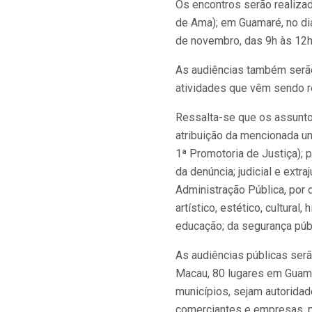
Os encontros serão realizad
de Ama); em Guamaré, no dia
de novembro, das 9h às 12h 
As audiências também serão
atividades que vêm sendo re
Ressalta-se que os assunto
atribuição da mencionada un
1ª Promotoria de Justiça); 
da denúncia; judicial e extra
Administração Pública, por 
artístico, estético, cultural
educação; da segurança públi
As audiências públicas serã
Macau, 80 lugares em Guama
municípios, sejam autorida
comerciantes e empresas, p