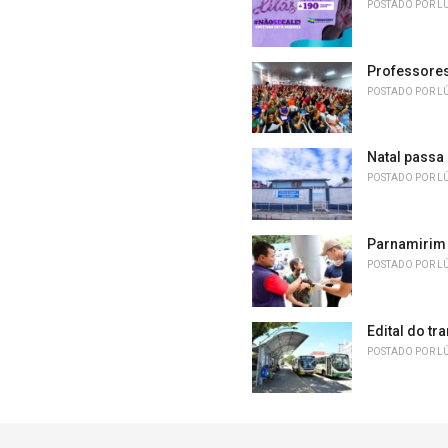
POSTADO POR
L
Professores 
POSTADO POR
L
Natal passa 
POSTADO POR
L
Parnamirim 
POSTADO POR
L
Edital do tr
POSTADO POR
L