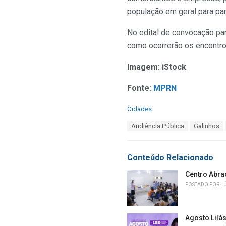
população em geral para par
No edital de convocação par
como ocorrerão os encontro
Imagem: iStock
Fonte:
MPRN
C
Cidades
a
T
Audiência Pública
Galinhos
t
a
e
g
g
s
o
Conteúdo Relacionado
:
r
i
Centro Abra
e
POSTADO POR
L
s
:
Agosto Lilá