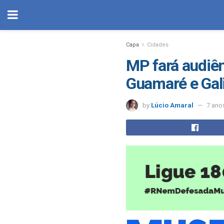
Capa
Cidades
MP fará audiên
Guamaré e Gal
by
Lúcio Amaral
7 ano