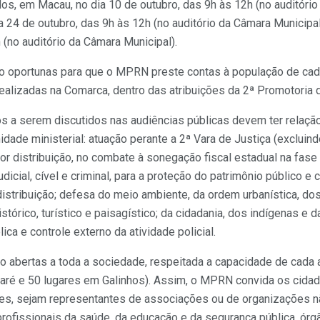
os, em Macau, no dia 10 de outubro, das 9h às 12h (no auditório
 24 de outubro, das 9h às 12h (no auditório da Câmara Municipal)
(no auditório da Câmara Municipal).
 oportunas para que o MPRN preste contas à população de cad
alizadas na Comarca, dentro das atribuições da 2ª Promotoria d
s a serem discutidos nas audiências públicas devem ter relaçã
idade ministerial: atuação perante a 2ª Vara de Justiça (exclui
por distribuição, no combate à sonegação fiscal estadual na fas
judicial, cível e criminal, para a proteção do patrimônio público e
distribuição; defesa do meio ambiente, da ordem urbanística, dos
, histórico, turístico e paisagístico; da cidadania, dos indígenas e
ca e controle externo da atividade policial.
o abertas a toda a sociedade, respeitada a capacidade de cada 
ré e 50 lugares em Galinhos). Assim, o MPRN convida os cidad
des, sejam representantes de associações ou de organizações 
rofissionais da saúde, da educação e da segurança pública, órg