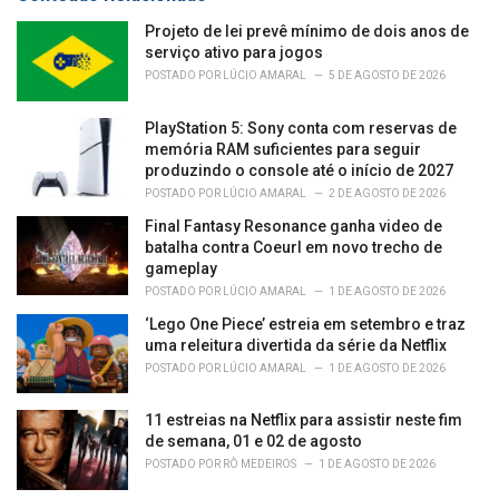
:
r
i
Projeto de lei prevê mínimo de dois anos de
e
serviço ativo para jogos
s
POSTADO POR
LÚCIO AMARAL
5 DE AGOSTO DE 2026
:
PlayStation 5: Sony conta com reservas de
memória RAM suficientes para seguir
produzindo o console até o início de 2027
POSTADO POR
LÚCIO AMARAL
2 DE AGOSTO DE 2026
Final Fantasy Resonance ganha video de
batalha contra Coeurl em novo trecho de
gameplay
POSTADO POR
LÚCIO AMARAL
1 DE AGOSTO DE 2026
‘Lego One Piece’ estreia em setembro e traz
uma releitura divertida da série da Netflix
POSTADO POR
LÚCIO AMARAL
1 DE AGOSTO DE 2026
11 estreias na Netflix para assistir neste fim
de semana, 01 e 02 de agosto
POSTADO POR
RÔ MEDEIROS
1 DE AGOSTO DE 2026