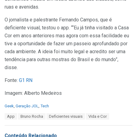
ruas e avenidas.
O jornalista e palestrante Fernando Campos, que é
deficiente visual, testou o app. ““Eu já tinha visitado a Casa
Cor em anos anteriores mas agora com essa facilidade eu
tive a oportunidade de fazer um passeio aprofundado por
cada ambiente. A ideia foi muito legal e acredito ser uma
tendência para outras mostras do Brasil e do mundo”,
disse.
Fonte:
G1 RN
Imagem: Alberto Medeiros
C
Geek
,
Geração JOL
,
Tech
a
T
App
Bruno Rocha
Deficientes visuais
Vida e Cor
t
a
e
g
g
s
o
Conteúdo Relacionado