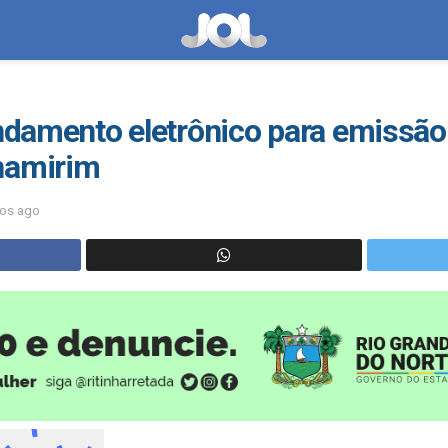
endamento eletrônico para emissã
namirim
nos ago