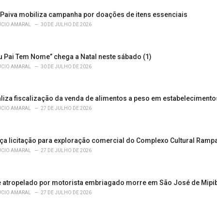
 Paiva mobiliza campanha por doações de itens essenciais
ÚCIO AMARAL
30 DE JULHO DE 2026
u Pai Tem Nome” chega a Natal neste sábado (1)
ÚCIO AMARAL
30 DE JULHO DE 2026
liza fiscalização da venda de alimentos a peso em estabeleciment
ÚCIO AMARAL
27 DE JULHO DE 2026
ça licitação para exploração comercial do Complexo Cultural Ramp
ÚCIO AMARAL
27 DE JULHO DE 2026
 atropelado por motorista embriagado morre em São José de Mipi
ÚCIO AMARAL
27 DE JULHO DE 2026