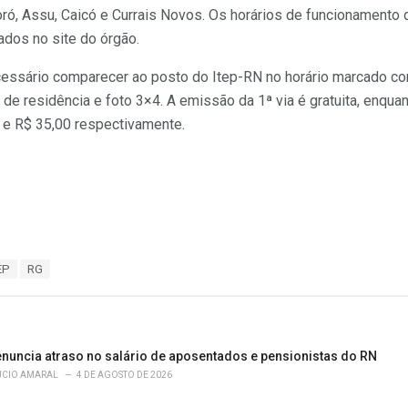
oró, Assu, Caicó e Currais Novos. Os horários de funcionamento
dos no site do órgão.
essário comparecer ao posto do Itep-RN no horário marcado co
e residência e foto 3×4. A emissão da 1ª via é gratuita, enquan
 e R$ 35,00 respectivamente.
EP
RG
enuncia atraso no salário de aposentados e pensionistas do RN
ÚCIO AMARAL
4 DE AGOSTO DE 2026