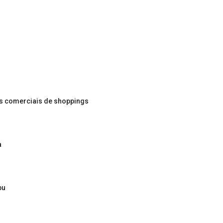
os comerciais de shoppings
a
bu