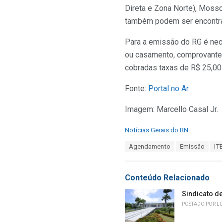
Direta e Zona Norte), Moss
também podem ser encontra
Para a emissão do RG é nec
ou casamento, comprovante d
cobradas taxas de R$ 25,00
Fonte:
Portal no Ar
Imagem: Marcello Casal Jr.
C
Notícias Gerais do RN
a
T
Agendamento
Emissão
IT
t
a
e
g
g
s
o
Conteúdo Relacionado
:
r
i
Sindicato d
e
POSTADO POR
L
s
: