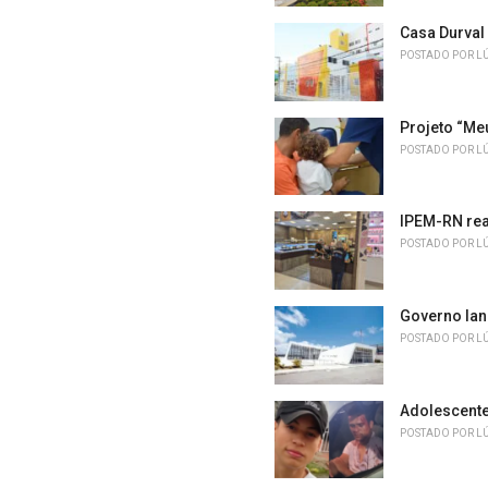
Casa Durval
POSTADO POR
L
Projeto “Me
POSTADO POR
L
IPEM-RN rea
POSTADO POR
L
Governo lan
POSTADO POR
L
Adolescente
POSTADO POR
L