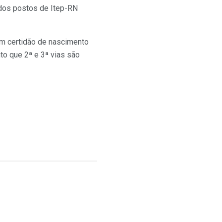
 dos postos de Itep-RN
m certidão de nascimento
to que 2ª e 3ª vias são