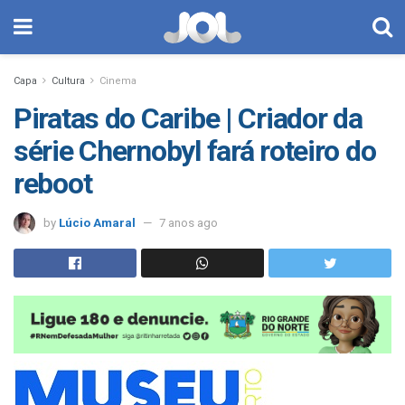
Capa
Cultura
Cinema
Piratas do Caribe | Criador da
série Chernobyl fará roteiro do
reboot
by
Lúcio Amaral
7 anos ago