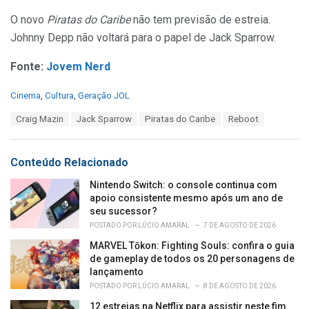
O novo
Piratas do Caribe
não tem previsão de estreia.
Johnny Depp não voltará para o papel de Jack Sparrow.
Fonte:
Jovem Nerd
C
Cinema
,
Cultura
,
Geração JOL
a
T
Craig Mazin
Jack Sparrow
Piratas do Caribe
Reboot
t
a
e
g
g
s
o
Conteúdo Relacionado
:
r
i
Nintendo Switch: o console continua com
e
apoio consistente mesmo após um ano de
s
seu sucessor?
:
POSTADO POR
LÚCIO AMARAL
7 DE AGOSTO DE 2026
MARVEL Tōkon: Fighting Souls: confira o guia
de gameplay de todos os 20 personagens de
lançamento
POSTADO POR
LÚCIO AMARAL
8 DE AGOSTO DE 2026
12 estreias na Netflix para assistir neste fim