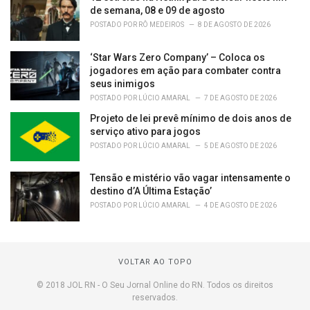
de semana, 08 e 09 de agosto
POSTADO POR
RÔ MEDEIROS
8 DE AGOSTO DE 2026
‘Star Wars Zero Company’ – Coloca os
jogadores em ação para combater contra
seus inimigos
POSTADO POR
LÚCIO AMARAL
7 DE AGOSTO DE 2026
Projeto de lei prevê mínimo de dois anos de
serviço ativo para jogos
POSTADO POR
LÚCIO AMARAL
5 DE AGOSTO DE 2026
Tensão e mistério vão vagar intensamente o
destino d’A Última Estação’
POSTADO POR
LÚCIO AMARAL
4 DE AGOSTO DE 2026
VOLTAR AO TOPO
© 2018 JOL RN - O Seu Jornal Online do RN. Todos os direitos
reservados.