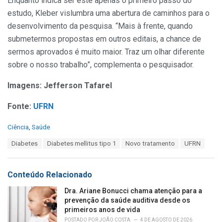
Enquanto indica ser este apenas o primeiro passo do
estudo, Kleber vislumbra uma abertura de caminhos para o
desenvolvimento da pesquisa. “Mais à frente, quando
submetermos propostas em outros editais, a chance de
sermos aprovados é muito maior. Traz um olhar diferente
sobre o nosso trabalho”, complementa o pesquisador.
Imagens: Jefferson Tafarel
Fonte:
UFRN
C
Ciência
,
Saúde
a
T
Diabetes
Diabetes mellitus tipo 1
Novo tratamento
UFRN
t
a
e
g
g
s
o
Conteúdo Relacionado
:
r
i
Dra. Ariane Bonucci chama atenção para a
e
prevenção da saúde auditiva desde os
s
primeiros anos de vida
:
POSTADO POR
JOÃO COSTA
4 DE AGOSTO DE 2026