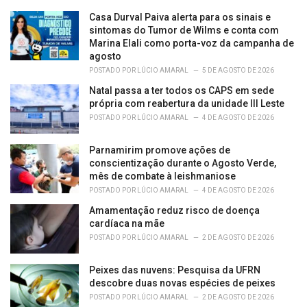
Casa Durval Paiva alerta para os sinais e
sintomas do Tumor de Wilms e conta com
Marina Elali como porta-voz da campanha de
agosto
POSTADO POR
LÚCIO AMARAL
5 DE AGOSTO DE 2026
Natal passa a ter todos os CAPS em sede
própria com reabertura da unidade III Leste
POSTADO POR
LÚCIO AMARAL
4 DE AGOSTO DE 2026
Parnamirim promove ações de
conscientização durante o Agosto Verde,
mês de combate à leishmaniose
POSTADO POR
LÚCIO AMARAL
4 DE AGOSTO DE 2026
Amamentação reduz risco de doença
cardíaca na mãe
POSTADO POR
LÚCIO AMARAL
2 DE AGOSTO DE 2026
Peixes das nuvens: Pesquisa da UFRN
descobre duas novas espécies de peixes
POSTADO POR
LÚCIO AMARAL
2 DE AGOSTO DE 2026