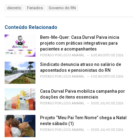
a
T
decreto
Feriados
Governo do RN
t
a
e
g
g
s
o
Conteúdo Relacionado
:
r
i
Bem-Me-Quer: Casa Durval Paiva inicia
e
projeto com práticas integrativas para
s
pacientes e acompanhantes
:
POSTADO POR
LÚCIO AMARAL
6 DE AGOSTO DE 2026
Sindicato denuncia atraso no salário de
aposentados e pensionistas do RN
POSTADO POR
LÚCIO AMARAL
4 DE AGOSTO DE 2026
Casa Durval Paiva mobiliza campanha por
doações de itens essenciais
POSTADO POR
LÚCIO AMARAL
30 DE JULHO DE 2026
Projeto “Meu Pai Tem Nome” chega a Natal
neste sábado (1)
POSTADO POR
LÚCIO AMARAL
30 DE JULHO DE 2026