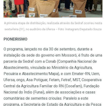
A primeira etapa de distribuição, realizada através da Sedraf ocorreu nesta
sexta-feira (31), no auditório da Ufersa – Foto: Instagram/Deputado Souza
PIONEIRISMO
O programa, lançado no dia 30 de setembro, durante a
instalação da sede do governo em Mossoró, é fruto de uma
parceria da Sedraf com a Conab (Companhia Nacional de
Abastecimento, vinculada ao Ministério da Agricultura,
Pecuária e Abastecimento/Mapa), e com Emater-RN, Uern,
Ufersa, ongs, Asa Potiguar, Fetarn, Fetraf, MST, Cooperativa
Central da Agricultura Familiar do RN (Cooafarn), Fundação
Nacional do Índio (Funai), além de associações e casas
comunitárias de sementes crioulas. Paralelo a este
programa, a Secretaria de Estado da Agricultura e da Pesca