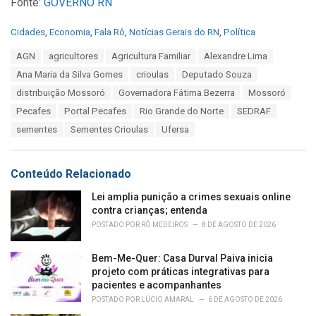
Fonte:
GOVERNO RN
C
Cidades
,
Economia
,
Fala Rô
,
Notícias Gerais do RN
,
Política
a
T
AGN
agricultores
Agricultura Familiar
Alexandre Lima
t
a
e
Ana Maria da Silva Gomes
crioulas
Deputado Souza
g
g
s
distribuição Mossoró
Governadora Fátima Bezerra
Mossoró
o
:
r
Pecafes
Portal Pecafes
Rio Grande do Norte
SEDRAF
i
sementes
Sementes Crioulas
Ufersa
e
s
:
Conteúdo Relacionado
Lei amplia punição a crimes sexuais online
contra crianças; entenda
POSTADO POR
RÔ MEDEIROS
8 DE AGOSTO DE 2026
Bem-Me-Quer: Casa Durval Paiva inicia
projeto com práticas integrativas para
pacientes e acompanhantes
POSTADO POR
LÚCIO AMARAL
6 DE AGOSTO DE 2026