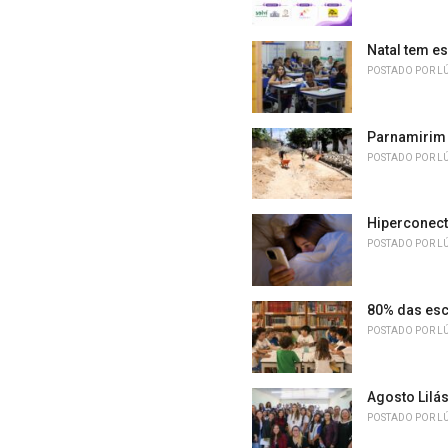
Natal tem e
POSTADO POR
L
Parnamirim 
POSTADO POR
L
Hiperconect
POSTADO POR
L
80% das esc
POSTADO POR
L
Agosto Lilá
POSTADO POR
L