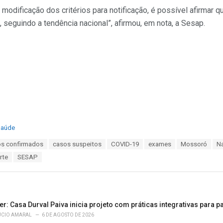
modificação dos critérios para notificação, é possível afirmar q
 seguindo a tendência nacional”, afirmou, em nota, a Sesap.
Saúde
s confirmados
casos suspeitos
COVID-19
exames
Mossoró
Na
rte
SESAP
: Casa Durval Paiva inicia projeto com práticas integrativas para 
ÚCIO AMARAL
6 DE AGOSTO DE 2026