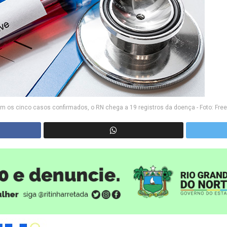
m os cinco casos confirmados, o RN chega a 19 registros da doença - Foto: Free