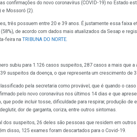
as confirmações do novo coronavírus (COVID-19) no Estado estã
) e Mossoró (2).
s, três possuem entre 20 e 39 anos. É justamente essa faixa et
(58%), de acordo com dados mais atualizados da Sesap e regi
ta-feira na
TRIBUNA DO NORTE.
ro subiu para 1.126 casos suspeitos, 287 casos a mais que a at
839 suspeitos da doença, o que representa um crescimento de 3
lassificado pela secretaria como provável, que é quando o cas
firmado pelo novo coronavírus nos últimos 14 dias e que apres
o, que pode incluir tosse, dificuldade para respirar, produção de
 deglutir, dor de garganta, coriza, entre outros sintomas.
al dos suspeitos, 26 deles são pessoas que residem em outro
lém disso, 125 exames foram descartados para o Covid-19.