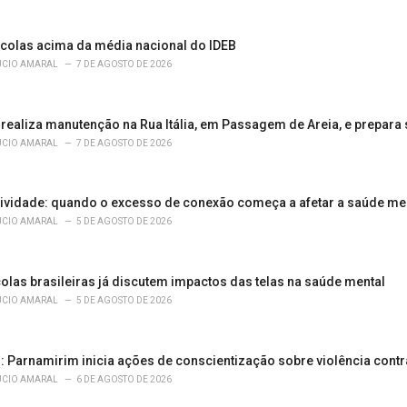
scolas acima da média nacional do IDEB
ÚCIO AMARAL
7 DE AGOSTO DE 2026
realiza manutenção na Rua Itália, em Passagem de Areia, e prepara s
ÚCIO AMARAL
7 DE AGOSTO DE 2026
ividade: quando o excesso de conexão começa a afetar a saúde me
ÚCIO AMARAL
5 DE AGOSTO DE 2026
olas brasileiras já discutem impactos das telas na saúde mental
ÚCIO AMARAL
5 DE AGOSTO DE 2026
s: Parnamirim inicia ações de conscientização sobre violência cont
ÚCIO AMARAL
6 DE AGOSTO DE 2026