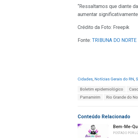
“Ressaltamos que diante da 
aumentar significativamente,
Crédito da Foto: Freepik
Fonte:
TRIBUNA DO NORTE
C
Cidades
,
Notícias Gerais do RN
,
a
T
Boletim epidemiológico
Caso
t
a
e
Parnamirim
Rio Grande do No
g
g
s
o
:
r
Conteúdo Relacionado
i
e
Bem-Me-Quer
s
POSTADO POR
L
: