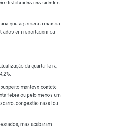
o distribuídas nas cidades
ária que aglomera a maioria
strados em reportagem da
ualização da quarta-feira,
4,2%.
o suspeito manteve contato
enta febre ou pelo menos um
 escarro, congestão nasal ou
s estados, mas acabaram