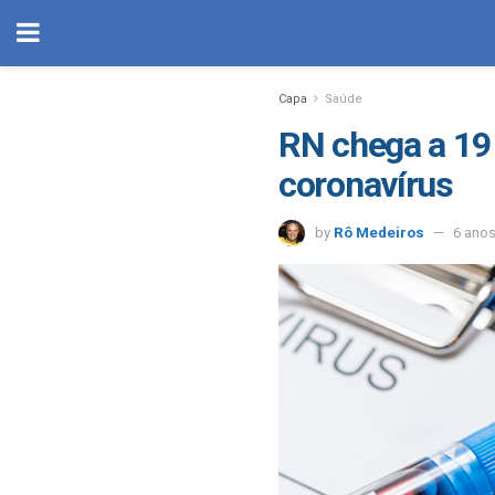
Capa
Saúde
RN chega a 19
coronavírus
by
Rô Medeiros
6 ano