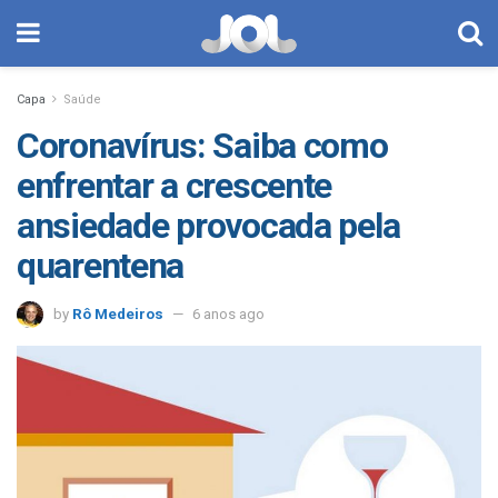
Capa
Saúde
Coronavírus: Saiba como
enfrentar a crescente
ansiedade provocada pela
quarentena
by
Rô Medeiros
6 anos ago