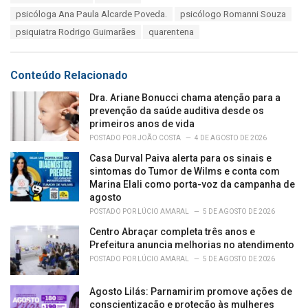
g
g
s
psicóloga Ana Paula Alcarde Poveda.
psicólogo Romanni Souza
o
:
r
psiquiatra Rodrigo Guimarães
quarentena
i
e
s
Conteúdo Relacionado
:
Dra. Ariane Bonucci chama atenção para a
prevenção da saúde auditiva desde os
primeiros anos de vida
POSTADO POR
JOÃO COSTA
4 DE AGOSTO DE 2026
Casa Durval Paiva alerta para os sinais e
sintomas do Tumor de Wilms e conta com
Marina Elali como porta-voz da campanha de
agosto
POSTADO POR
LÚCIO AMARAL
5 DE AGOSTO DE 2026
Centro Abraçar completa três anos e
Prefeitura anuncia melhorias no atendimento
POSTADO POR
LÚCIO AMARAL
5 DE AGOSTO DE 2026
Agosto Lilás: Parnamirim promove ações de
conscientização e proteção às mulheres