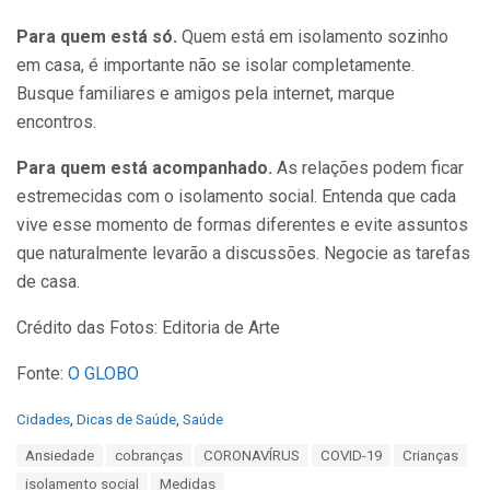
Para quem está só.
Quem está em isolamento sozinho
em casa, é importante não se isolar completamente.
Busque familiares e amigos pela internet, marque
encontros.
Para quem está acompanhado.
As relações podem ficar
estremecidas com o isolamento social. Entenda que cada
vive esse momento de formas diferentes e evite assuntos
que naturalmente levarão a discussões. Negocie as tarefas
de casa.
Crédito das Fotos: Editoria de Arte
Fonte:
O GLOBO
C
Cidades
,
Dicas de Saúde
,
Saúde
a
T
Ansiedade
cobranças
CORONAVÍRUS
COVID-19
Crianças
t
a
e
isolamento social
Medidas