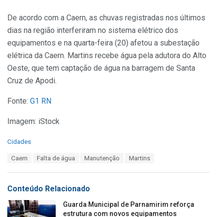
De acordo com a Caern, as chuvas registradas nos últimos
dias na região interferiram no sistema elétrico dos
equipamentos e na quarta-feira (20) afetou a subestação
elétrica da Caern. Martins recebe água pela adutora do Alto
Oeste, que tem captação de água na barragem de Santa
Cruz de Apodi.
Fonte:
G1 RN
Imagem: iStock
C
Cidades
a
T
Caern
Falta de água
Manutenção
Martins
t
a
e
g
g
s
o
Conteúdo Relacionado
:
r
i
Guarda Municipal de Parnamirim reforça
e
estrutura com novos equipamentos