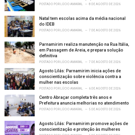
s
POSTADO POR
LÚCIO AMARAL
8 DE AGOSTO DE 2026
:
Natal tem escolas acima da média nacional
do IDEB
POSTADO POR
LÚCIO AMARAL
7 DE AGOSTO DE 2026
Parnamirim realiza manutenção na Rua Itália,
em Passagem de Areia, e prepara solução
definitiva
POSTADO POR
LÚCIO AMARAL
7 DE AGOSTO DE 2026
Agosto Lilás: Parnamirim inicia ações de
conscientização sobre violência contra a
mulher nas escolas
POSTADO POR
LÚCIO AMARAL
6 DE AGOSTO DE 2026
Centro Abraçar completa três anos e
Prefeitura anuncia melhorias no atendimento
POSTADO POR
LÚCIO AMARAL
5 DE AGOSTO DE 2026
Agosto Lilás: Parnamirim promove ações de
conscientização e proteção às mulheres