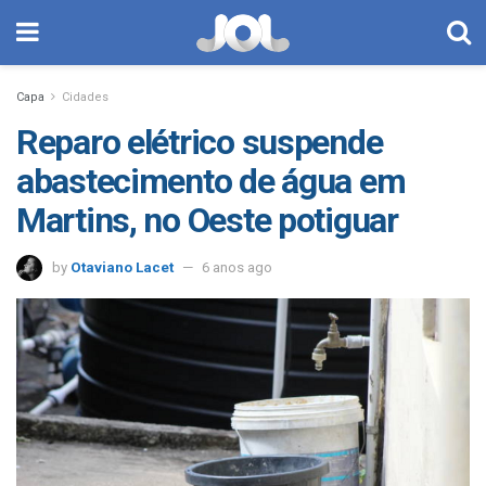
Capa
Cidades
Reparo elétrico suspende
abastecimento de água em
Martins, no Oeste potiguar
by
Otaviano Lacet
6 anos ago