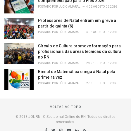
complementação para o Fies 2026
POSTADO POR
LÚCIO AMARAL
4 DE AGOSTO DE 2026
Professores de Natal entram em greve a
partir de quinta (6)
POSTADO POR
LÚCIO AMARAL
4 DE AGOSTO DE 2026
Círculo de Cultura promove formação para
profissionais das áreas técnicas da cultura
no RN
POSTADO POR
LÚCIO AMARAL
28 DE JULHO DE 2026
Bienal de Matemática chega à Natal pela
primeira vez
POSTADO POR
LÚCIO AMARAL
27 DE JULHO DE 2026
VOLTAR AO TOPO
© 2018 JOL RN - O Seu Jornal Online do RN. Todos os direitos
reservados.