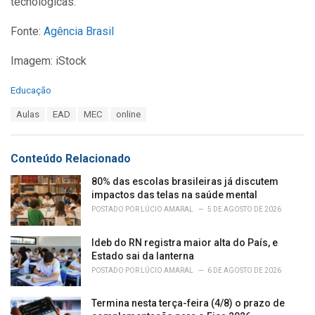
tecnológicas.
Fonte:
Agência Brasil
Imagem: iStock
C
Educação
a
T
Aulas
EAD
MEC
online
t
a
e
g
g
s
o
Conteúdo Relacionado
:
r
i
80% das escolas brasileiras já discutem
e
impactos das telas na saúde mental
s
POSTADO POR
LÚCIO AMARAL
5 DE AGOSTO DE 2026
:
Ideb do RN registra maior alta do País, e
Estado sai da lanterna
POSTADO POR
LÚCIO AMARAL
6 DE AGOSTO DE 2026
Termina nesta terça-feira (4/8) o prazo de