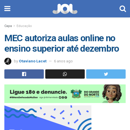
Capa
Educação
MEC autoriza aulas online no
ensino superior até dezembro
by
Otaviano Lacet
6 anos ago