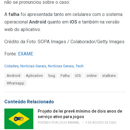
não se pronunciou sobre o caso.
A
falha
foi apresentada tanto em celulares com o sistema
operacional
Android
quanto em
iOS
e também na versão
web do aplicativo.
Crédito da Foto: SOPA Images / Colaborador/Getty Images
Fonte:
EXAME
C
Cidades
,
Notícias Gerais
,
Notícias Gerais
,
Tech
a
T
Android
Aplicativo
bug
Falha
iOS
online
stalkers
t
a
e
Whatsapp
g
g
s
o
:
r
Conteúdo Relacionado
i
e
Projeto de lei prevê mínimo de dois anos de
s
serviço ativo para jogos
:
POSTADO POR
LÚCIO AMARAL
5 DE AGOSTO DE 2026