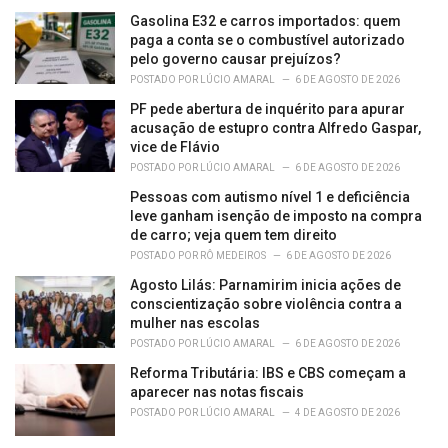
Gasolina E32 e carros importados: quem
paga a conta se o combustível autorizado
pelo governo causar prejuízos?
POSTADO POR
LÚCIO AMARAL
6 DE AGOSTO DE 2026
PF pede abertura de inquérito para apurar
acusação de estupro contra Alfredo Gaspar,
vice de Flávio
POSTADO POR
LÚCIO AMARAL
6 DE AGOSTO DE 2026
Pessoas com autismo nível 1 e deficiência
leve ganham isenção de imposto na compra
de carro; veja quem tem direito
POSTADO POR
RÔ MEDEIROS
6 DE AGOSTO DE 2026
Agosto Lilás: Parnamirim inicia ações de
conscientização sobre violência contra a
mulher nas escolas
POSTADO POR
LÚCIO AMARAL
6 DE AGOSTO DE 2026
Reforma Tributária: IBS e CBS começam a
aparecer nas notas fiscais
POSTADO POR
LÚCIO AMARAL
4 DE AGOSTO DE 2026