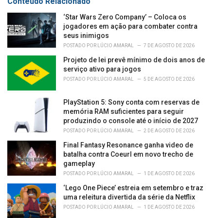
Conteúdo Relacionado
i
e
‘Star Wars Zero Company’ – Coloca os
s
jogadores em ação para combater contra
:
seus inimigos
POSTADO POR
LÚCIO AMARAL
7 DE AGOSTO DE 2026
Projeto de lei prevê mínimo de dois anos de
serviço ativo para jogos
POSTADO POR
LÚCIO AMARAL
5 DE AGOSTO DE 2026
PlayStation 5: Sony conta com reservas de
memória RAM suficientes para seguir
produzindo o console até o início de 2027
POSTADO POR
LÚCIO AMARAL
2 DE AGOSTO DE 2026
Final Fantasy Resonance ganha video de
batalha contra Coeurl em novo trecho de
gameplay
POSTADO POR
LÚCIO AMARAL
1 DE AGOSTO DE 2026
‘Lego One Piece’ estreia em setembro e traz
uma releitura divertida da série da Netflix
POSTADO POR
LÚCIO AMARAL
1 DE AGOSTO DE 2026