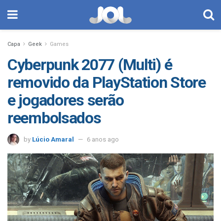
Capa
Geek
Games
Cyberpunk 2077 (Multi) é
removido da PlayStation Store
e jogadores serão
reembolsados
by
Lúcio Amaral
6 anos ago