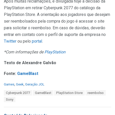
Após muitas reclamações, é divulgada hoje a decisão da
PlayStation em retirar Cyberpunk 2077 do catálogo da
PlayStation Store. A orientação aos jogadores que desejam
ser reembolsados pela compra do jogo é acessar o site
para solicitar o reembolso. Em caso de dúvidas, deverão
entrar em contato com o perfil de suporte da empresa no
Twitter
ou pelo
portal
.
*Com informações de
PlayStation
Texto de Alexandre Galvão
Fonte:
GameBlast
C
Games
,
Geek
,
Geração JOL
a
T
Cyberpunk 2077
GameBlast
PlayStation Store
reembolso
t
a
e
Sony
g
g
s
o
:
r