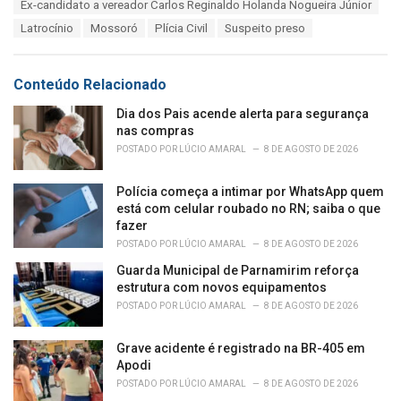
Ex-candidato a vereador Carlos Reginaldo Holanda Nogueira Júnior
g
g
s
Latrocínio
Mossoró
Plícia Civil
Suspeito preso
o
:
r
i
e
Conteúdo Relacionado
s
:
Dia dos Pais acende alerta para segurança
nas compras
POSTADO POR
LÚCIO AMARAL
8 DE AGOSTO DE 2026
Polícia começa a intimar por WhatsApp quem
está com celular roubado no RN; saiba o que
fazer
POSTADO POR
LÚCIO AMARAL
8 DE AGOSTO DE 2026
Guarda Municipal de Parnamirim reforça
estrutura com novos equipamentos
POSTADO POR
LÚCIO AMARAL
8 DE AGOSTO DE 2026
Grave acidente é registrado na BR-405 em
Apodi
POSTADO POR
LÚCIO AMARAL
8 DE AGOSTO DE 2026