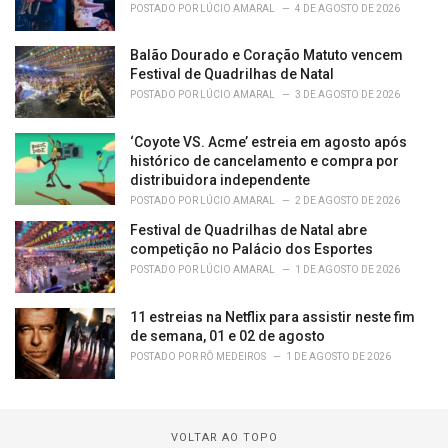
POSTADO POR
LÚCIO AMARAL
4 DE AGOSTO DE 2026
Balão Dourado e Coração Matuto vencem
Festival de Quadrilhas de Natal
POSTADO POR
LÚCIO AMARAL
3 DE AGOSTO DE 2026
‘Coyote VS. Acme’ estreia em agosto após
histórico de cancelamento e compra por
distribuidora independente
POSTADO POR
LÚCIO AMARAL
2 DE AGOSTO DE 2026
Festival de Quadrilhas de Natal abre
competição no Palácio dos Esportes
POSTADO POR
LÚCIO AMARAL
1 DE AGOSTO DE 2026
11 estreias na Netflix para assistir neste fim
de semana, 01 e 02 de agosto
POSTADO POR
RÔ MEDEIROS
1 DE AGOSTO DE 2026
VOLTAR AO TOPO