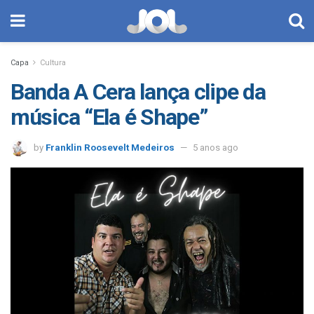
Capa
Cultura
Banda A Cera lança clipe da
música “Ela é Shape”
by
Franklin Roosevelt Medeiros
5 anos ago