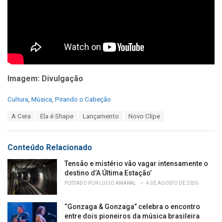
Imagem: Divulgação
C
Cultura
,
Música
,
Pirando o Cabeção
a
T
A Cera
Ela é Shape
Lançamento
Novo Clipe
t
a
e
g
g
s
o
Conteúdo Relacionado
:
r
i
Tensão e mistério vão vagar intensamente o
e
destino d’A Última Estação’
s
POSTADO POR
LÚCIO AMARAL
4 DE AGOSTO DE 2026
:
“Gonzaga & Gonzaga” celebra o encontro
entre dois pioneiros da música brasileira