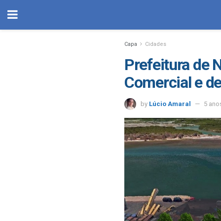
Capa
Cidades
Prefeitura de 
Comercial e d
by
Lúcio Amaral
5 ano