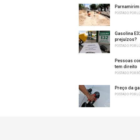
Parnamirim 
POSTADO POR
L
Gasolina E3
prejuízos?
POSTADO POR
L
Pessoas com
tem direito
POSTADO POR
R
Preço da ga
POSTADO POR
L