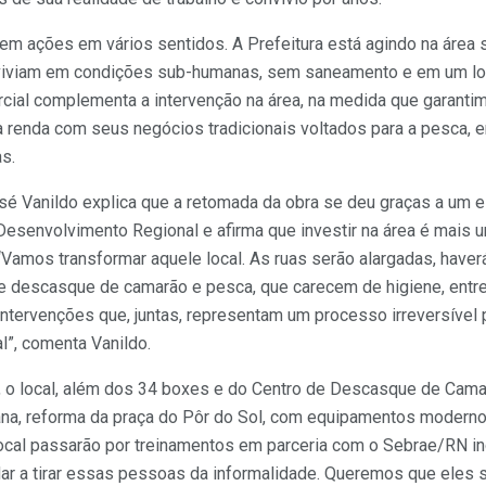
m ações em vários sentidos. A Prefeitura está agindo na área s
 viviam em condições sub-humanas, sem saneamento e em um lo
cial complementa a intervenção na área, na medida que garanti
 renda com seus negócios tradicionais voltados para a pesca, en
as.
sé Vanildo explica que a retomada da obra se deu graças a um e
 Desenvolvimento Regional e afirma que investir na área é mais 
 “Vamos transformar aquele local. As ruas serão alargadas, haver
 de descasque de camarão e pesca, que carecem de higiene, entr
intervenções que, juntas, representam um processo irreversível p
l”, comenta Vanildo.
, o local, além dos 34 boxes e do Centro de Descasque de Camar
ana, reforma da praça do Pôr do Sol, com equipamentos modern
ocal passarão por treinamentos em parceria com o Sebrae/RN in
ar a tirar essas pessoas da informalidade. Queremos que eles 