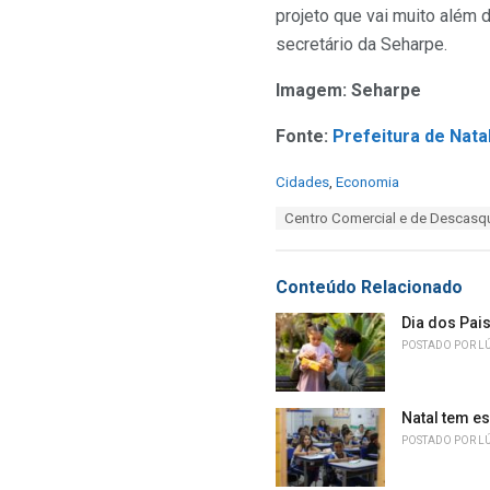
projeto que vai muito além 
secretário da Seharpe.
Imagem: Seharpe
Fonte:
Prefeitura de Nata
C
Cidades
,
Economia
a
T
Centro Comercial e de Descas
t
a
e
g
g
s
o
Conteúdo Relacionado
:
r
i
Dia dos Pai
e
POSTADO POR
L
s
:
Natal tem e
POSTADO POR
L