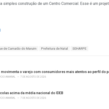
da simples construção de um Centro Comercial. Esse é um projeto
l
que de Camarão do Maruim
Prefeitura de Natal
SEHARPE
s movimenta o varejo com consumidores mais atentos ao perfil do pa
ÚCIO AMARAL
7 DE AGOSTO DE 2026
scolas acima da média nacional do IDEB
ÚCIO AMARAL
7 DE AGOSTO DE 2026