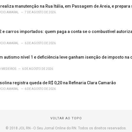
realiza manutenção na Rua Itália, em Passagem de Areia, e prepara s
ÚCIO AMARAL
7 DE AGOSTO DE 2026
2 e carros importados: quem paga a conta se o combustível autoriz
ÚCIO AMARAL
6 DE AGOSTO DE 2026
 autismo nível 1 e deficiência leve ganham isenção de imposto na
Ô MEDEIROS
6 DE AGOSTO DE 2026
solina registra queda de R$ 0,20 na Refinaria Clara Camarão
ÚCIO AMARAL
6 DE AGOSTO DE 2026
VOLTAR AO TOPO
© 2018 JOL RN - O Seu Jornal Online do RN. Todos os direitos reservados.