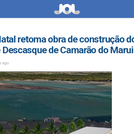
Natal retoma obra de construção d
e Descasque de Camarão do Maru
s ago