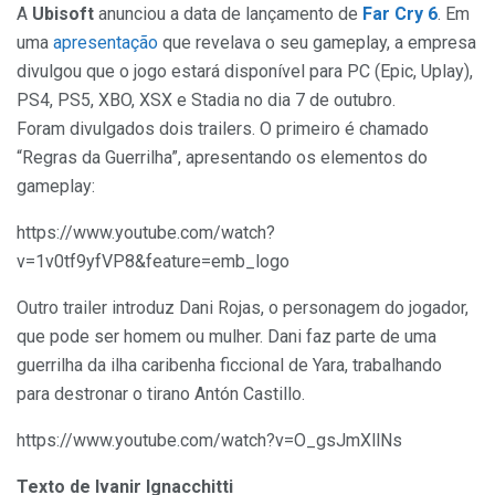
A
Ubisoft
anunciou a data de lançamento de
Far Cry 6
. Em
uma
apresentação
que revelava o seu gameplay, a empresa
divulgou que o jogo estará disponível para PC (Epic, Uplay),
PS4, PS5, XBO, XSX e Stadia no dia 7 de outubro.
Foram divulgados dois trailers. O primeiro é chamado
“Regras da Guerrilha”, apresentando os elementos do
gameplay:
https://www.youtube.com/watch?
v=1v0tf9yfVP8&feature=emb_logo
Outro trailer introduz Dani Rojas, o personagem do jogador,
que pode ser homem ou mulher. Dani faz parte de uma
guerrilha da ilha caribenha ficcional de Yara, trabalhando
para destronar o tirano Antón Castillo.
https://www.youtube.com/watch?v=O_gsJmXllNs
Texto de Ivanir Ignacchitti