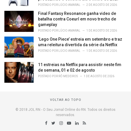
POSTADO POR
LÚCIO AMARAL
2 DE AGOSTO DE 2026
Final Fantasy Resonance ganha video de
batalha contra Coeurl em novo trecho de
gameplay
POSTADO POR
LÚCIO AMARAL
1 DE AGOSTO DE 2026
‘Lego One Piece’ estreia em setembro e traz
uma releitura divertida da série da Netflix
POSTADO POR
LÚCIO AMARAL
1 DE AGOSTO DE 2026
11 estreias na Netflix para assistir neste fim
de semana, 01 e 02 de agosto
POSTADO POR
RÔ MEDEIROS
1 DE AGOSTO DE 2026
VOLTAR AO TOPO
© 2018 JOL RN - O Seu Jornal Online do RN. Todos os direitos
reservados.