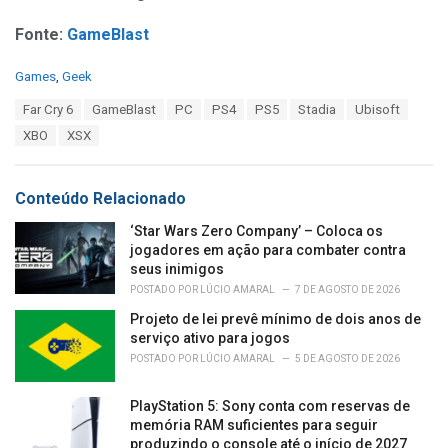
Fonte:
GameBlast
C
Games
,
Geek
a
T
Far Cry 6
GameBlast
PC
PS4
PS5
Stadia
Ubisoft
t
a
e
XBO
XSX
g
g
s
o
:
r
Conteúdo Relacionado
i
e
‘Star Wars Zero Company’ – Coloca os
s
jogadores em ação para combater contra
:
seus inimigos
POSTADO POR
LÚCIO AMARAL
7 DE AGOSTO DE 2026
Projeto de lei prevê mínimo de dois anos de
serviço ativo para jogos
POSTADO POR
LÚCIO AMARAL
5 DE AGOSTO DE 2026
PlayStation 5: Sony conta com reservas de
memória RAM suficientes para seguir
produzindo o console até o início de 2027