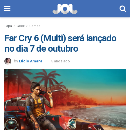
Capa
Geek
Games
Far Cry 6 (Multi) será lançado
no dia 7 de outubro
by
Lúcio Amaral
5 anos ago