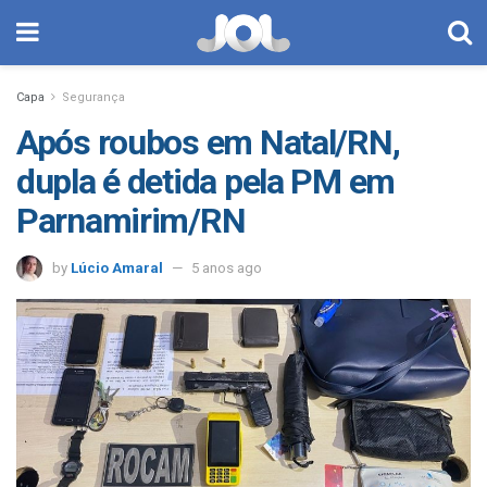
Capa
Segurança
Após roubos em Natal/RN,
dupla é detida pela PM em
Parnamirim/RN
by
Lúcio Amaral
5 anos ago