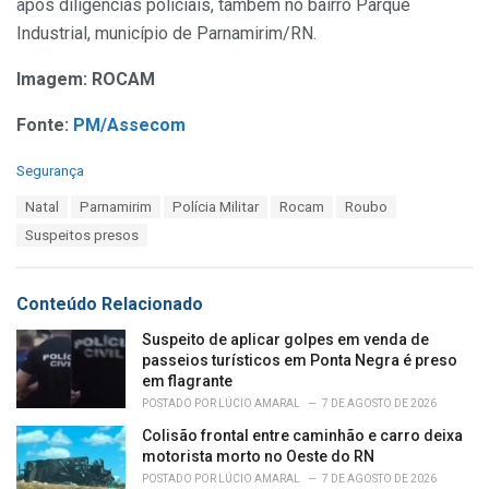
após diligências policiais, também no bairro Parque
Industrial, município de Parnamirim/RN.
Imagem: ROCAM
Fonte:
PM/Assecom
C
Segurança
a
T
Natal
Parnamirim
Polícia Militar
Rocam
Roubo
t
a
e
Suspeitos presos
g
g
s
o
:
r
Conteúdo Relacionado
i
e
Suspeito de aplicar golpes em venda de
s
passeios turísticos em Ponta Negra é preso
:
em flagrante
POSTADO POR
LÚCIO AMARAL
7 DE AGOSTO DE 2026
Colisão frontal entre caminhão e carro deixa
motorista morto no Oeste do RN
POSTADO POR
LÚCIO AMARAL
7 DE AGOSTO DE 2026