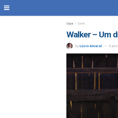
Capa
Geek
Walker – Um d
by
Lúcio Amaral
5 ano