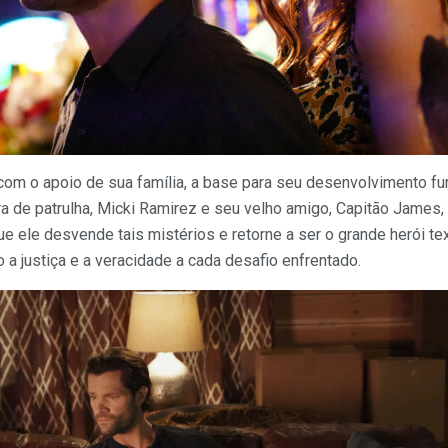
á com o apoio de sua família, a base para seu desenvolvimento 
a de patrulha, Micki Ramirez e seu velho amigo, Capitão James,
ue ele desvende tais mistérios e retorne a ser o grande herói 
 a justiça e a veracidade a cada desafio enfrentado.