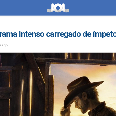
rama intenso carregado de ímpet
s ago