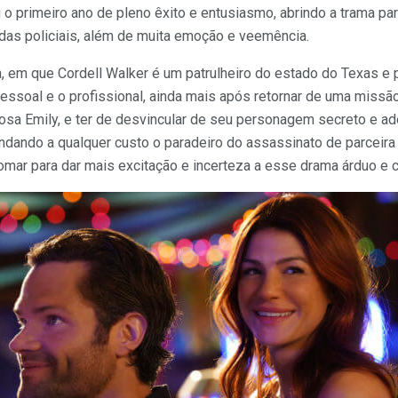
u o primeiro ano de pleno êxito e entusiasmo, abrindo a trama pa
das policiais, além de muita emoção e veemência.
a, em que Cordell Walker é um patrulheiro do estado do Texas e p
pessoal e o profissional, ainda mais após retornar de uma missão
sa Emily, e ter de desvincular de seu personagem secreto e ad
dando a qualquer custo o paradeiro do assassinato de parceira 
omar para dar mais excitação e incerteza a esse drama árduo e