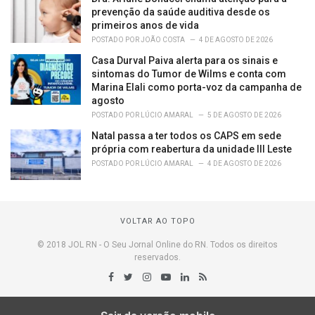
prevenção da saúde auditiva desde os
primeiros anos de vida
POSTADO POR
JOÃO COSTA
4 DE AGOSTO DE 2026
Casa Durval Paiva alerta para os sinais e
sintomas do Tumor de Wilms e conta com
Marina Elali como porta-voz da campanha de
agosto
POSTADO POR
LÚCIO AMARAL
5 DE AGOSTO DE 2026
Natal passa a ter todos os CAPS em sede
própria com reabertura da unidade III Leste
POSTADO POR
LÚCIO AMARAL
4 DE AGOSTO DE 2026
VOLTAR AO TOPO
© 2018 JOL RN - O Seu Jornal Online do RN. Todos os direitos
reservados.