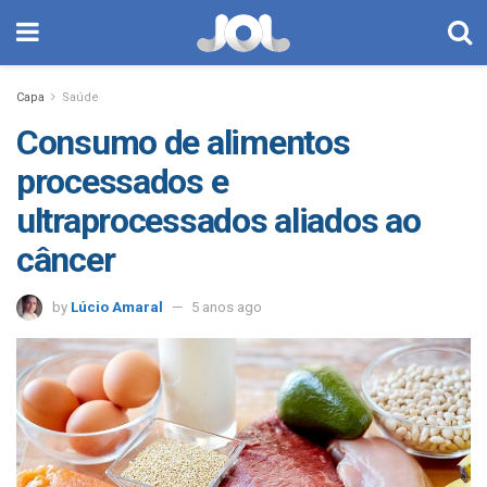
Capa
Saúde
Consumo de alimentos
processados e
ultraprocessados aliados ao
câncer
by
Lúcio Amaral
5 anos ago