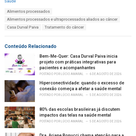
C
Saúde
a
T
Alimentos processados
t
a
e
Alimentos processados e ultraprocessados aliados ao câncer
g
g
s
Casa Durval Paiva
Tratamento do câncer
o
:
r
i
e
Conteúdo Relacionado
s
:
Bem-Me-Quer: Casa Durval Paiva inicia
projeto com práticas integrativas para
pacientes e acompanhantes
POSTADO POR
LÚCIO AMARAL
6 DE AGOSTO DE 2026
Hiperconectividade: quando o excesso de
conexão começa a afetar a saúde mental
POSTADO POR
LÚCIO AMARAL
5 DE AGOSTO DE 2026
80% das escolas brasileiras já discutem
impactos das telas na saúde mental
POSTADO POR
LÚCIO AMARAL
5 DE AGOSTO DE 2026
Dra. Ariane Bonucci chama atenção para a