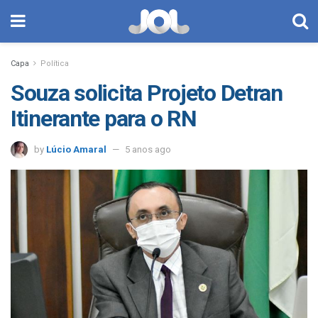
Capa
Política
Souza solicita Projeto Detran
Itinerante para o RN
by
Lúcio Amaral
5 anos ago