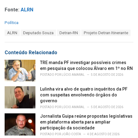
Fonte:
ALRN
C
Política
a
T
ALRN
Deputado Souza
Detran-RN
Projeto Detran Itinerante
t
a
e
g
g
s
o
Conteúdo Relacionado
:
r
i
TRE manda PF investigar possíveis crimes
e
em pesquisa que colocou Álvaro em 1º no RN
s
POSTADO POR
LÚCIO AMARAL
5 DE AGOSTO DE 2026
:
Lulinha vira alvo de quatro inquéritos da PF
com suspeitas envolvendo órgãos do
governo
POSTADO POR
LÚCIO AMARAL
5 DE AGOSTO DE 2026
Jornalista Guipa reúne propostas legislativas
em plataforma aberta para ampliar
participação da sociedade
POSTADO POR
JOÃO COSTA
4 DE AGOSTO DE 2026