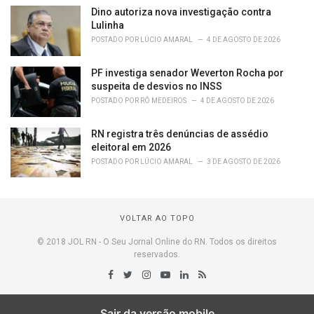
Dino autoriza nova investigação contra
Lulinha
POSTADO POR
LÚCIO AMARAL
4 DE AGOSTO DE 2026
PF investiga senador Weverton Rocha por
suspeita de desvios no INSS
POSTADO POR
RÔ MEDEIROS
4 DE AGOSTO DE 2026
RN registra três denúncias de assédio
eleitoral em 2026
POSTADO POR
LÚCIO AMARAL
3 DE AGOSTO DE 2026
VOLTAR AO TOPO
© 2018 JOL RN - O Seu Jornal Online do RN. Todos os direitos
reservados.
Sair da versão mobile