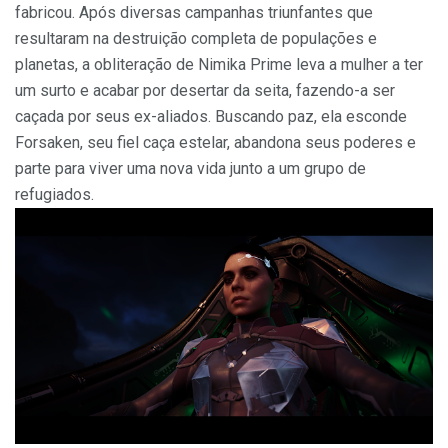
fabricou. Após diversas campanhas triunfantes que
resultaram na destruição completa de populações e
planetas, a obliteração de Nimika Prime leva a mulher a ter
um surto e acabar por desertar da seita, fazendo-a ser
caçada por seus ex-aliados. Buscando paz, ela esconde
Forsaken, seu fiel caça estelar, abandona seus poderes e
parte para viver uma nova vida junto a um grupo de
refugiados.