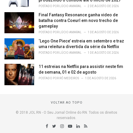
POSTADO POR
LÚCIO AMARAL
2 DE AGOSTO DE 2026
Final Fantasy Resonance ganha video de
batalha contra Coeurl em novo trecho de
gameplay
POSTADO POR
LÚCIO AMARAL
1 DE AGOSTO DE 2026
‘Lego One Piece’ estreia em setembro e traz
uma releitura divertida da série da Netflix
POSTADO POR
LÚCIO AMARAL
1 DE AGOSTO DE 2026
11 estreias na Netflix para assistir neste fim
de semana, 01 e 02 de agosto
POSTADO POR
RÔ MEDEIROS
1 DE AGOSTO DE 2026
VOLTAR AO TOPO
© 2018 JOL RN - O Seu Jornal Online do RN. Todos os direitos
reservados.