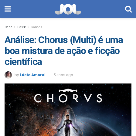
Capa
Geek
Games
Análise: Chorus (Multi) é uma
boa mistura de ação e ficção
científica
by
Lúcio Amaral
5 anos ago