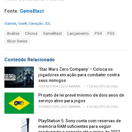
Fonte:
GameBlast
C
Games
,
Geek
,
Geração JOL
a
T
Análise
Chorus
GameBlast
Lançamento
PS4
PS5
t
a
e
Xbox Series
g
g
s
o
:
r
Conteúdo Relacionado
i
e
‘Star Wars Zero Company’ – Coloca os
s
jogadores em ação para combater contra
:
seus inimigos
POSTADO POR
LÚCIO AMARAL
7 DE AGOSTO DE 2026
Projeto de lei prevê mínimo de dois anos de
serviço ativo para jogos
POSTADO POR
LÚCIO AMARAL
5 DE AGOSTO DE 2026
PlayStation 5: Sony conta com reservas de
memória RAM suficientes para seguir
produzindo o console até o início de 2027