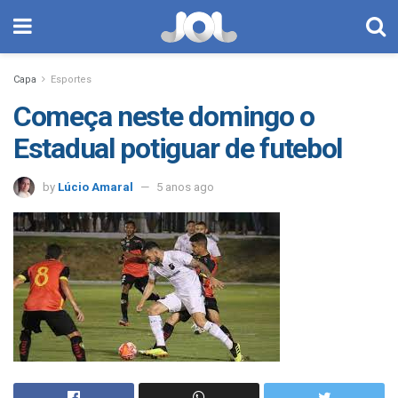
Capa
Esportes
Começa neste domingo o
Estadual potiguar de futebol
by
Lúcio Amaral
5 anos ago