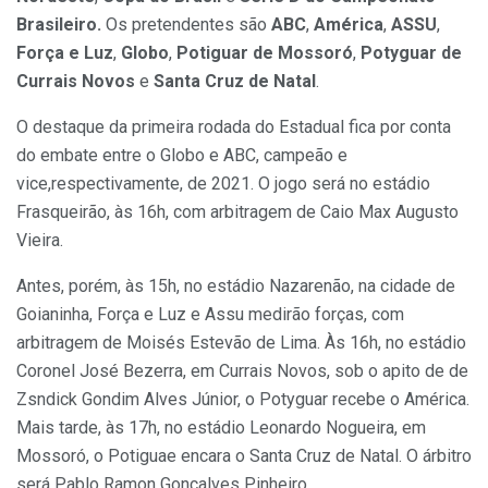
Brasileiro.
Os pretendentes são
ABC
,
América
,
ASSU
,
Força e Luz
,
Globo
,
Potiguar de Mossoró
,
Potyguar de
Currais Novos
e
Santa Cruz de Natal
.
O destaque da primeira rodada do Estadual fica por conta
do embate entre o Globo e ABC, campeão e
vice,respectivamente, de 2021. O jogo será no estádio
Frasqueirão, às 16h, com arbitragem de Caio Max Augusto
Vieira.
Antes, porém, às 15h, no estádio Nazarenão, na cidade de
Goianinha, Força e Luz e Assu medirão forças, com
arbitragem de Moisés Estevão de Lima. Às 16h, no estádio
Coronel José Bezerra, em Currais Novos, sob o apito de de
Zsndick Gondim Alves Júnior, o Potyguar recebe o América.
Mais tarde, às 17h, no estádio Leonardo Nogueira, em
Mossoró, o Potiguae encara o Santa Cruz de Natal. O árbitro
será Pablo Ramon Gonçalves Pinheiro.