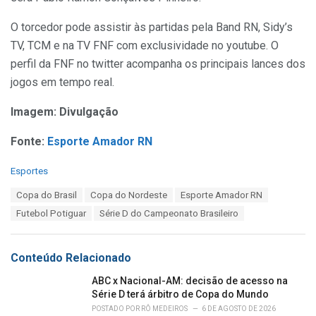
O torcedor pode assistir às partidas pela Band RN, Sidy’s
TV, TCM e na TV FNF com exclusividade no youtube. O
perfil da FNF no twitter acompanha os principais lances dos
jogos em tempo real.
Imagem: Divulgação
Fonte:
Esporte Amador RN
C
Esportes
a
T
Copa do Brasil
Copa do Nordeste
Esporte Amador RN
t
a
e
Futebol Potiguar
Série D do Campeonato Brasileiro
g
g
s
o
:
r
Conteúdo Relacionado
i
e
ABC x Nacional-AM: decisão de acesso na
s
Série D terá árbitro de Copa do Mundo
:
POSTADO POR
RÔ MEDEIROS
6 DE AGOSTO DE 2026