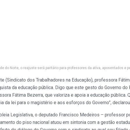
de do Norte, o reajuste será paritário para professores da ativa, aposentados e p
te (Sindicato dos Trabalhadores na Educação), professora Fátim
uista da educação pública. Digo que este gesto do Governo do R
ssora Fátima Bezerra, que valoriza e apoia a educação pública. 
a da lei para o magistério e aos esforços do Governo”, declarou
leia Legislativa, o deputado Francisco Medeiros – professor p
agamento do piso nacional atuou em sintonia com a gestão estadu
 fruto de diálogo do Governo com o sindicato ao qual sou filiado