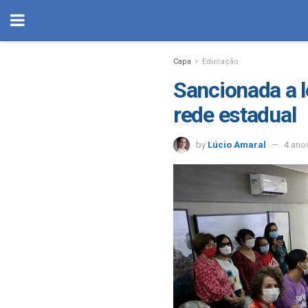
Capa
Educação
Sancionada a l
rede estadual
by
Lúcio Amaral
4 ano