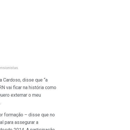
ensionistas.
a Cardoso, disse que “a
N vai ficar na história como
Quero externar o meu
.
or formação – disse que no
al para assegurar a
 desde 2014. A participação