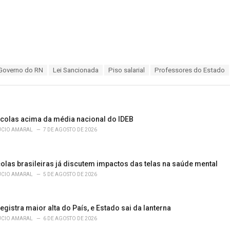
Governo do RN
Lei Sancionada
Piso salarial
Professores do Estado
scolas acima da média nacional do IDEB
ÚCIO AMARAL
7 DE AGOSTO DE 2026
olas brasileiras já discutem impactos das telas na saúde mental
ÚCIO AMARAL
5 DE AGOSTO DE 2026
egistra maior alta do País, e Estado sai da lanterna
ÚCIO AMARAL
6 DE AGOSTO DE 2026