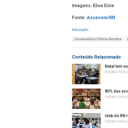
Imagens: Elisa Elsie
Fonte:
Assecom/RN
C
Educação
a
T
Governadora Fátima Bezerra
t
a
e
g
g
s
o
Conteúdo Relacionado
:
r
i
Natal tem e
e
POSTADO POR
L
s
:
80% das esc
POSTADO POR
L
Ideb do RN r
POSTADO POR
L