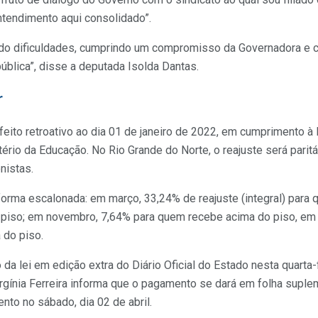
ntendimento aqui consolidado”.
ndo dificuldades, cumprindo um compromisso da Governadora e 
ública”, disse a deputada Isolda Dantas.
r
eito retroativo ao dia 01 de janeiro de 2022, em cumprimento à P
tério da Educação. No Rio Grande do Norte, o reajuste será parit
nistas.
orma escalonada: em março, 33,24% de reajuste (integral) para
 piso; em novembro, 7,64% para quem recebe acima do piso, e
 do piso.
a lei em edição extra do Diário Oficial do Estado nesta quarta-fe
rgínia Ferreira informa que o pagamento se dará em folha suplem
nto no sábado, dia 02 de abril.