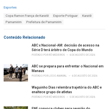
C
Esportes
a
T
Copa Ramon França de Karatê
Esporte Potiguar
Karatê
t
a
e
Parnamirim
Prefeitura de Parnamirim
g
g
s
o
:
r
Conteúdo Relacionado
i
e
ABC x Nacional-AM: decisão de acesso na
s
Série D terá árbitro de Copa do Mundo
:
POSTADO POR
RÔ MEDEIROS
6 DE AGOSTO DE 2026
ABC se prepara para enfrentar o Nacional em
Manaus
POSTADO POR
LÚCIO AMARAL
6 DE AGOSTO DE 2026
Waguinho Dias relembra trajetória do ABC e
enaltece grupo de atletas
POSTADO POR
RÔ MEDEIROS
5 DE AGOSTO DE 2026
FNF convoca clubes para reunião do