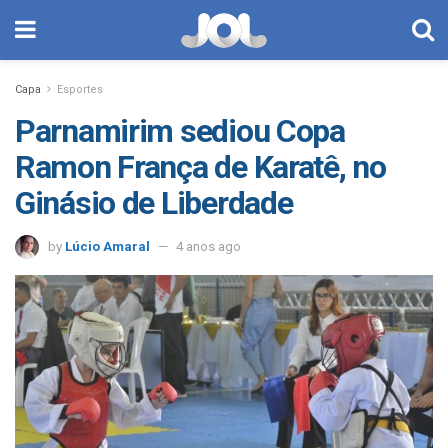
Capa
Esportes
Parnamirim sediou Copa
Ramon França de Karatê, no
Ginásio de Liberdade
by
Lúcio Amaral
4 anos ago