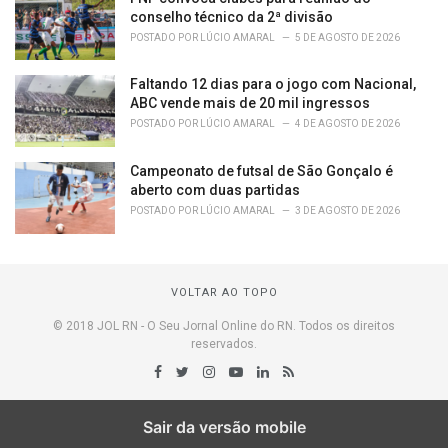
conselho técnico da 2ª divisão
POSTADO POR
LÚCIO AMARAL
5 DE AGOSTO DE 2026
Faltando 12 dias para o jogo com Nacional,
ABC vende mais de 20 mil ingressos
POSTADO POR
LÚCIO AMARAL
4 DE AGOSTO DE 2026
Campeonato de futsal de São Gonçalo é
aberto com duas partidas
POSTADO POR
LÚCIO AMARAL
3 DE AGOSTO DE 2026
VOLTAR AO TOPO
© 2018 JOL RN - O Seu Jornal Online do RN. Todos os direitos
reservados.
Sair da versão mobile