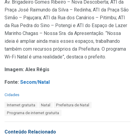
Av. Brigadeiro Gomes Ribeiro – Nova Descoberta; ATI da
Praça José Raimundo da Silva – Redinha; ATI da Praça São
Simão – Pajuçara; ATI da Rua dos Canários – Pitimbu; ATI
da Rua Pedra do Sino – Potengi e ATI do Espaço de Lazer
Marinho Chagas – Nossa Sra. da Apresentação. “Nossa
ideia é ampliar ainda mais esses espaços, trabalhando
também com recursos próprios da Prefeitura. O programa
Wi-Fi Natal é uma realidade”, destaca o prefeito.
Imagem: Alex Régis
Fonte:
Secom/Natal
C
Cidades
a
T
Internet gratuita
Natal
Prefeitura de Natal
t
a
e
Programa de internet gratuita
g
g
s
o
:
r
Conteúdo Relacionado
i