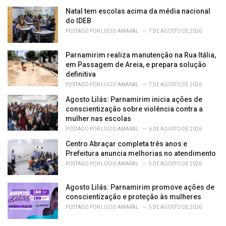
e
Natal tem escolas acima da média nacional
s
do IDEB
:
POSTADO POR
LÚCIO AMARAL
7 DE AGOSTO DE 2026
Parnamirim realiza manutenção na Rua Itália,
em Passagem de Areia, e prepara solução
definitiva
POSTADO POR
LÚCIO AMARAL
7 DE AGOSTO DE 2026
Agosto Lilás: Parnamirim inicia ações de
conscientização sobre violência contra a
mulher nas escolas
POSTADO POR
LÚCIO AMARAL
6 DE AGOSTO DE 2026
Centro Abraçar completa três anos e
Prefeitura anuncia melhorias no atendimento
POSTADO POR
LÚCIO AMARAL
5 DE AGOSTO DE 2026
Agosto Lilás: Parnamirim promove ações de
conscientização e proteção às mulheres
POSTADO POR
LÚCIO AMARAL
5 DE AGOSTO DE 2026