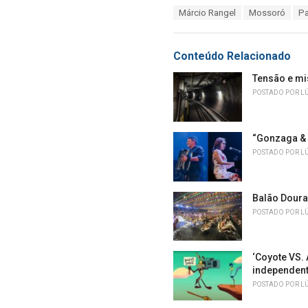
a
T
Márcio Rangel
Mossoró
Pa
t
a
e
g
g
s
o
Conteúdo Relacionado
:
r
i
Tensão e mis
e
POSTADO POR
L
s
:
“Gonzaga & 
POSTADO POR
L
Balão Doura
POSTADO POR
L
‘Coyote VS.
independen
POSTADO POR
L