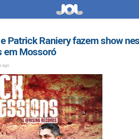
 e Patrick Raniery fazem show ne
ds em Mossoró
s ago