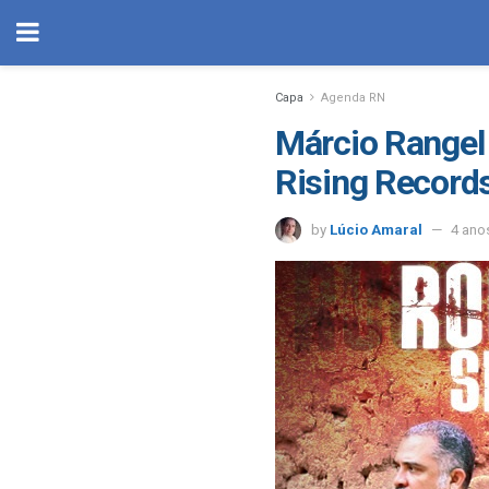
Capa
Agenda RN
Márcio Rangel
Rising Recor
by
Lúcio Amaral
4 ano