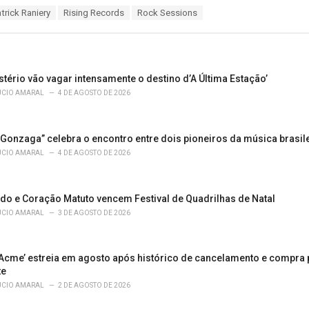
trick Raniery
Rising Records
Rock Sessions
tério vão vagar intensamente o destino d’A Última Estação’
ÚCIO AMARAL
4 DE AGOSTO DE 2026
Gonzaga” celebra o encontro entre dois pioneiros da música brasil
ÚCIO AMARAL
4 DE AGOSTO DE 2026
do e Coração Matuto vencem Festival de Quadrilhas de Natal
ÚCIO AMARAL
3 DE AGOSTO DE 2026
 Acme’ estreia em agosto após histórico de cancelamento e compra 
te
ÚCIO AMARAL
2 DE AGOSTO DE 2026