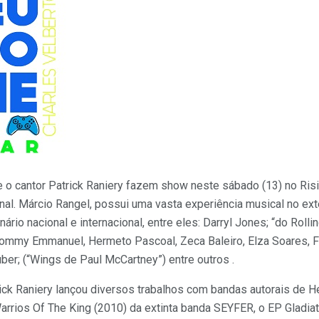
e o cantor Patrick Raniery fazem show neste sábado (13) no Ris
al. Márcio Rangel, possui uma vasta experiência musical no exter
ário nacional e internacional, entre eles: Darryl Jones; “do Rolli
, Tommy Emmanuel, Hermeto Pascoal, Zeca Baleiro, Elza Soares, 
ber; (“Wings de Paul McCartney”) entre outros .
trick Raniery lançou diversos trabalhos com bandas autorais de H
os Of The King (2010) da extinta banda SEYFER, o EP Gladiator