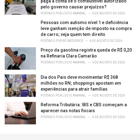
paga a conta se o combustível autorizado
pelo governo causar prejuízos?
POSTADO POR
LÚCIO AMARAL
6 DE AGOSTO DE 2026
Pessoas com autismo nível 1 e deficiência
leve ganham isenção de imposto na compra
de carro; veja quem tem direito
POSTADO POR
RÔ MEDEIROS
6 DE AGOSTO DE 2026
Preço da gasolina registra queda de R$ 0,20
na Refinaria Clara Camarão
POSTADO POR
LÚCIO AMARAL
6 DE AGOSTO DE 2026
Dia dos Pais deve movimentar R$ 368
milhões no RN; shoppings apostam em
experiências para atrair famílias
POSTADO POR
LÚCIO AMARAL
6 DE AGOSTO DE 2026
Reforma Tributária: IBS e CBS começam a
aparecer nas notas fiscais
POSTADO POR
LÚCIO AMARAL
4 DE AGOSTO DE 2026