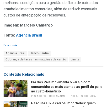
melhores condições para a gestão de fluxo de caixa dos
estabelecimentos comercias, além de reduzir eventuais
custos de antecipação de recebíveis.
Imagem: Marcelo Camargo
Fonte:
Agência Brasil
C
Economia
a
T
Agência Brasil
Banco Central
t
a
e
Cobrança de taxas nas máquinas de cartão
Limite
g
g
s
o
:
r
Conteúdo Relacionado
i
e
Dia dos Pais movimenta o varejo com
s
consumidores mais atentos ao perfil do pai e
:
ao custo-benefício
POSTADO POR
LÚCIO AMARAL
7 DE AGOSTO DE 2026
Gasolina E32 e carros importados: quem