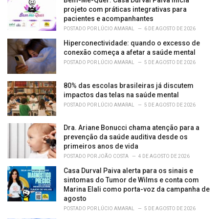
Bem-Me-Quer: Casa Durval Paiva inicia
s
projeto com práticas integrativas para
:
pacientes e acompanhantes
POSTADO POR
LÚCIO AMARAL
6 DE AGOSTO DE 2026
Hiperconectividade: quando o excesso de
conexão começa a afetar a saúde mental
POSTADO POR
LÚCIO AMARAL
5 DE AGOSTO DE 2026
80% das escolas brasileiras já discutem
impactos das telas na saúde mental
POSTADO POR
LÚCIO AMARAL
5 DE AGOSTO DE 2026
Dra. Ariane Bonucci chama atenção para a
prevenção da saúde auditiva desde os
primeiros anos de vida
POSTADO POR
JOÃO COSTA
4 DE AGOSTO DE 2026
Casa Durval Paiva alerta para os sinais e
sintomas do Tumor de Wilms e conta com
Marina Elali como porta-voz da campanha de
agosto
POSTADO POR
LÚCIO AMARAL
5 DE AGOSTO DE 2026