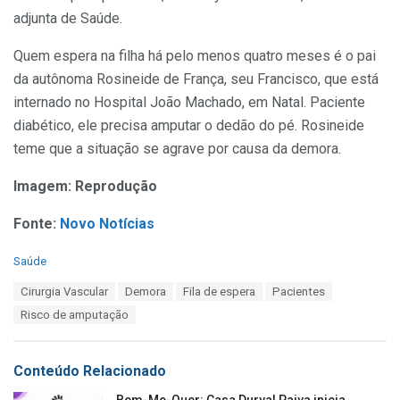
adjunta de Saúde.
Quem espera na filha há pelo menos quatro meses é o pai
da autônoma Rosineide de França, seu Francisco, que está
internado no Hospital João Machado, em Natal. Paciente
diabético, ele precisa amputar o dedão do pé. Rosineide
teme que a situação se agrave por causa da demora.
Imagem: Reprodução
Fonte:
Novo Notícias
C
Saúde
a
T
Cirurgia Vascular
Demora
Fila de espera
Pacientes
t
a
e
Risco de amputação
g
g
s
o
:
r
Conteúdo Relacionado
i
e