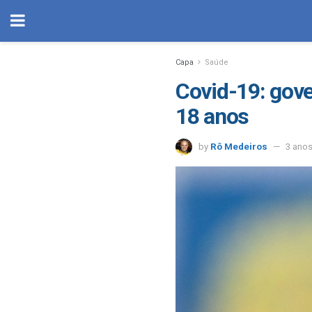
Capa
Saúde
Covid-19: gove
18 anos
by
Rô Medeiros
3 ano