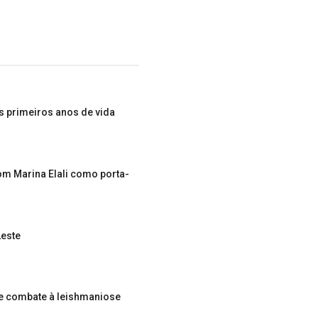
s primeiros anos de vida
om Marina Elali como porta-
Leste
e combate à leishmaniose