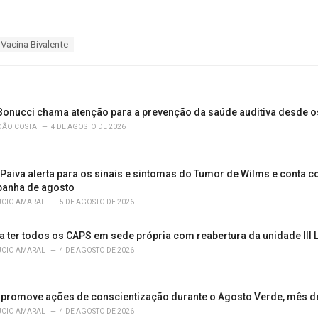
Vacina Bivalente
 Bonucci chama atenção para a prevenção da saúde auditiva desde o
OÃO COSTA
4 DE AGOSTO DE 2026
 Paiva alerta para os sinais e sintomas do Tumor de Wilms e conta c
panha de agosto
ÚCIO AMARAL
5 DE AGOSTO DE 2026
a ter todos os CAPS em sede própria com reabertura da unidade III 
ÚCIO AMARAL
4 DE AGOSTO DE 2026
promove ações de conscientização durante o Agosto Verde, mês d
ÚCIO AMARAL
4 DE AGOSTO DE 2026