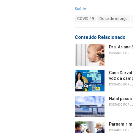
C
Saúde
a
T
COVID-19
Dose de reforço
t
a
e
g
g
s
o
Conteúdo Relacionado
:
r
i
Dra. Ariane
e
POSTADO POR
J
s
:
Casa Durval
voz da cam
POSTADO POR
L
Natal passa 
POSTADO POR
L
Parnamirim 
POSTADO POR
L