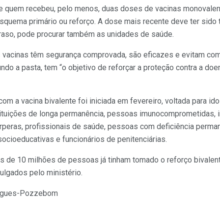
e quem recebeu, pelo menos, duas doses de vacinas monovalen
esquema primário ou reforço. A dose mais recente deve ter sido
aso, pode procurar também as unidades de saúde.
as vacinas têm segurança comprovada, são eficazes e evitam co
ndo a pasta, tem “o objetivo de reforçar a proteção contra a doe
m a vacina bivalente foi iniciada em fevereiro, voltada para id
tuições de longa permanência, pessoas imunocomprometidas, i
érperas, profissionais de saúde, pessoas com deficiência perma
cioeducativas e funcionários de penitenciárias.
s de 10 milhões de pessoas já tinham tomado o reforço bivalen
ulgados pelo ministério.
drigues-Pozzebom